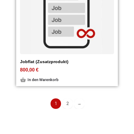
Jobflat (Zusatzprodukt)
800,00
€
In den Warenkorb
1
2
→