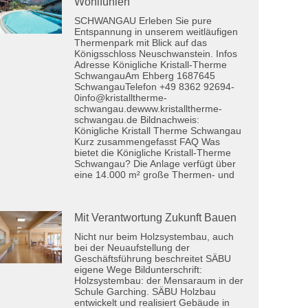
Wohlfühlen
SCHWANGAU Erleben Sie pure
Entspannung in unserem weitläufigen
Thermenpark mit Blick auf das
Königsschloss Neuschwanstein. Infos
Adresse Königliche Kristall-Therme
SchwangauAm Ehberg 1687645
SchwangauTelefon +49 8362 92694-
0info@kristalltherme-
schwangau.dewww.kristalltherme-
schwangau.de Bildnachweis:
Königliche Kristall Therme Schwangau
Kurz zusammengefasst FAQ Was
bietet die Königliche Kristall-Therme
Schwangau? Die Anlage verfügt über
eine 14.000 m² große Thermen- und
Mit Verantwortung Zukunft Bauen
Nicht nur beim Holzsystembau, auch
bei der Neuaufstellung der
Geschäftsführung beschreitet SÄBU
eigene Wege Bildunterschrift:
Holzsystembau: der Mensaraum in der
Schule Garching. SÄBU Holzbau
entwickelt und realisiert Gebäude in