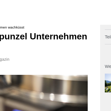
ehmen wachküsst
apunzel Unternehmen
Tei
agazin
We