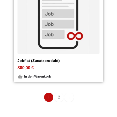
Jobflat (Zusatzprodukt)
800,00
€
In den Warenkorb
1
2
→