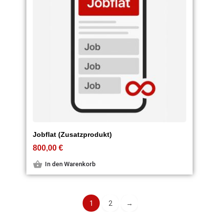
Jobflat (Zusatzprodukt)
800,00
€
In den Warenkorb
1
2
→