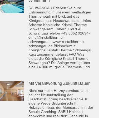
Wohlfühlen
SCHWANGAU Erleben Sie pure
Entspannung in unserem weitläufigen
Thermenpark mit Blick auf das
Königsschloss Neuschwanstein. Infos
Adresse Königliche Kristall-Therme
SchwangauAm Ehberg 1687645
SchwangauTelefon +49 8362 92694-
0info@kristalltherme-
schwangau.dewww.kristalltherme-
schwangau.de Bildnachweis:
Königliche Kristall Therme Schwangau
Kurz zusammengefasst FAQ Was
bietet die Königliche Kristall-Therme
Schwangau? Die Anlage verfügt über
eine 14.000 m² große Thermen- und
Mit Verantwortung Zukunft Bauen
Nicht nur beim Holzsystembau, auch
bei der Neuaufstellung der
Geschäftsführung beschreitet SÄBU
eigene Wege Bildunterschrift:
Holzsystembau: der Mensaraum in der
Schule Garching. SÄBU Holzbau
entwickelt und realisiert Gebäude in