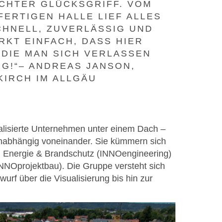
ECHTER GLÜCKSGRIFF. VOM
FERTIGEN HALLE LIEF ALLES
CHNELL, ZUVERLÄSSIG UND
RKT EINFACH, DASS HIER
 DIE MAN SICH VERLASSEN
G!“– ANDREAS JANSON,
KIRCH IM ALLGÄU
alisierte Unternehmen unter einem Dach –
nabhängig voneinander. Sie kümmern sich
, Energie & Brandschutz (INNOengineering)
NNOprojektbau). Die Gruppe versteht sich
urf über die Visualisierung bis hin zur