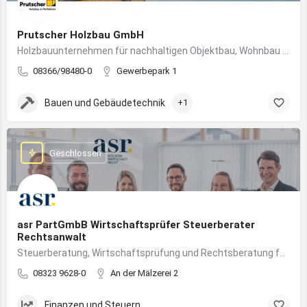
Prutscher Holzbau GmbH
Holzbauunternehmen für nachhaltigen Objektbau, Wohnbau und modulare Massivholzbauweise im Allgäu.
08366/98480-0
Gewerbepark 1
Bauen und Gebäudetechnik
+1
Geschlossen
asr PartGmbB Wirtschaftsprüfer Steuerberater
Rechtsanwalt
Steuerberatung, Wirtschaftsprüfung und Rechtsberatung für Unternehmen im Allgäu – von Gründung bis Nachfolge
08323 9628-0
An der Mälzerei 2
Finanzen und Steuern