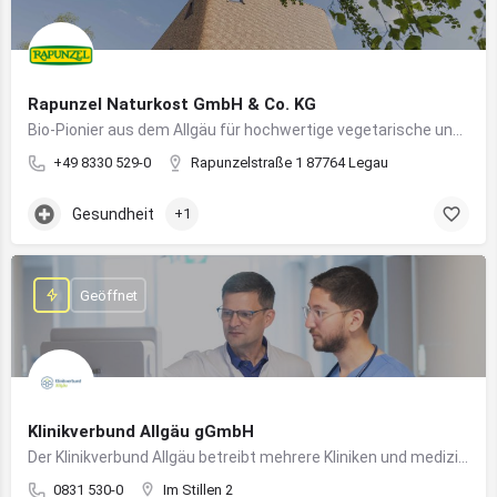
Rapunzel Naturkost GmbH & Co. KG
Bio-Pionier aus dem Allgäu für hochwertige vegetarische und vegane Lebensmittel
+49 8330 529-0
Rapunzelstraße 1 87764 Legau
Gesundheit
+1
Geöffnet
Klinikverbund Allgäu gGmbH
Der Klinikverbund Allgäu betreibt mehrere Kliniken und medizinische Einrichtungen zur flächendeckenden Versorgung der Bevölkerung
0831 530-0
Im Stillen 2