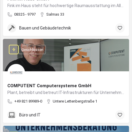
Fink im Haus steht für hochwertige Raumausstattung im Allgäu – von Bodenbelägen bis Sonnenschutz aus einer Hand.
08325 - 9797
Salmas 33
Bauen und Gebäudetechnik
Geschlossen
COMPUTENT Computersysteme GmbH
Plant, betreibt und betreut IT-Infrastrukturen für Unternehmen und sorgt für einen sicheren und reibungslosen IT-Betrieb
+49 821 89989-0
Untere Lettenbergstraße 1
Büro und IT