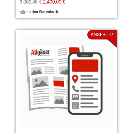
3.000,00
€
2.400,00
€
In den Warenkorb
ANGEBOT!