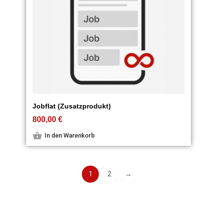
Jobflat (Zusatzprodukt)
800,00
€
In den Warenkorb
1
2
→