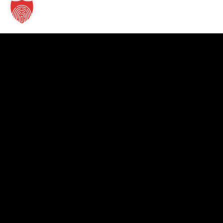
Kontakt
TT Verlag GmbH
St.-Mang-Platz 1
87435 Kempten
+49 831 960151-0
info@tt-verlag.de