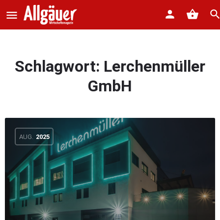
Schlagwort:
Lerchenmüller
GmbH
AUG.
2025