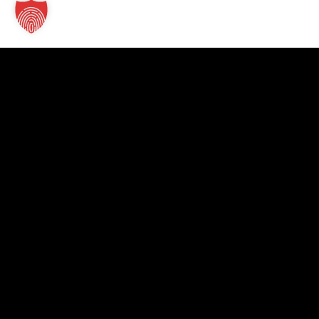
Kontakt
TT Verlag GmbH
St.-Mang-Platz 1
87435 Kempten
+49 831 960151-0
info@tt-verlag.de