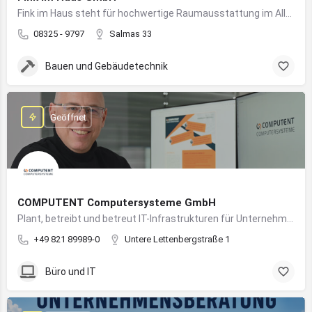
Fink im Haus steht für hochwertige Raumausstattung im Allgäu – von Bodenbelägen bis Sonnenschutz aus einer Hand.
08325 - 9797
Salmas 33
Bauen und Gebäudetechnik
Geöffnet
COMPUTENT Computersysteme GmbH
Plant, betreibt und betreut IT-Infrastrukturen für Unternehmen und sorgt für einen sicheren und reibungslosen IT-Betrieb
+49 821 89989-0
Untere Lettenbergstraße 1
Büro und IT