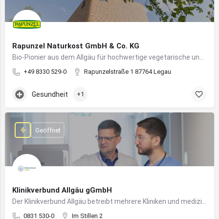
Rapunzel Naturkost GmbH & Co. KG
Bio-Pionier aus dem Allgäu für hochwertige vegetarische und vegane Lebensmittel
+49 8330 529-0
Rapunzelstraße 1 87764 Legau
Gesundheit
+1
Geöffnet
Klinikverbund Allgäu gGmbH
Der Klinikverbund Allgäu betreibt mehrere Kliniken und medizinische Einrichtungen zur flächendeckenden Versorgung der Bevölkerung
0831 530-0
Im Stillen 2