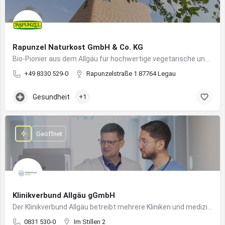
Rapunzel Naturkost GmbH & Co. KG
Bio-Pionier aus dem Allgäu für hochwertige vegetarische und vegane Lebensmittel
+49 8330 529-0
Rapunzelstraße 1 87764 Legau
Gesundheit
+1
Geöffnet
Klinikverbund Allgäu gGmbH
Der Klinikverbund Allgäu betreibt mehrere Kliniken und medizinische Einrichtungen zur flächendeckenden Versorgung der Bevölkerung
0831 530-0
Im Stillen 2