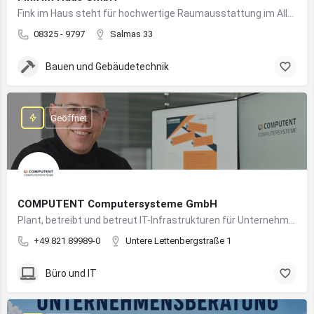
Fink im Haus steht für hochwertige Raumausstattung im Allgäu – von Bodenbelägen bis Sonnenschutz aus einer Hand.
08325 - 9797
Salmas 33
Bauen und Gebäudetechnik
Geöffnet
COMPUTENT Computersysteme GmbH
Plant, betreibt und betreut IT-Infrastrukturen für Unternehmen und sorgt für einen sicheren und reibungslosen IT-Betrieb
+49 821 89989-0
Untere Lettenbergstraße 1
Büro und IT