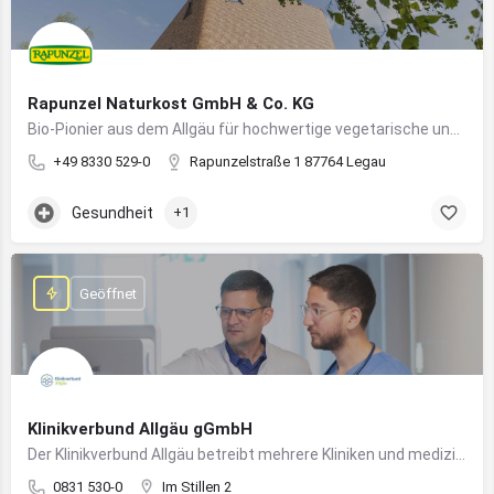
Rapunzel Naturkost GmbH & Co. KG
Bio-Pionier aus dem Allgäu für hochwertige vegetarische und vegane Lebensmittel
+49 8330 529-0
Rapunzelstraße 1 87764 Legau
Gesundheit
+1
Geöffnet
Klinikverbund Allgäu gGmbH
Der Klinikverbund Allgäu betreibt mehrere Kliniken und medizinische Einrichtungen zur flächendeckenden Versorgung der Bevölkerung
0831 530-0
Im Stillen 2