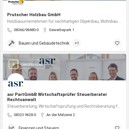
Prutscher Holzbau GmbH
Holzbauunternehmen für nachhaltigen Objektbau, Wohnbau und modulare Massivholzbauweise im Allgäu.
08366/98480-0
Gewerbepark 1
Bauen und Gebäudetechnik
+1
Geschlossen
asr PartGmbB Wirtschaftsprüfer Steuerberater
Rechtsanwalt
Steuerberatung, Wirtschaftsprüfung und Rechtsberatung für Unternehmen im Allgäu – von Gründung bis Nachfolge
08323 9628-0
An der Mälzerei 2
Finanzen und Steuern