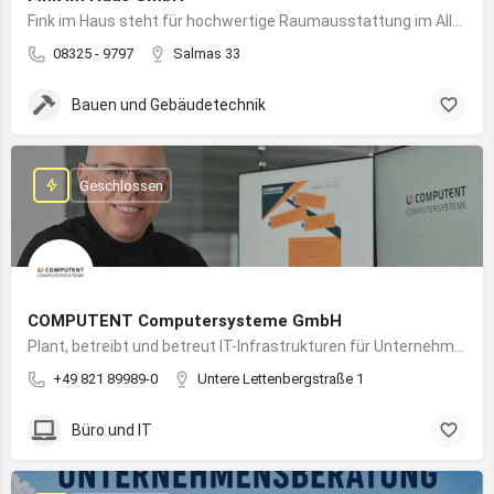
Fink im Haus steht für hochwertige Raumausstattung im Allgäu – von Bodenbelägen bis Sonnenschutz aus einer Hand.
08325 - 9797
Salmas 33
Bauen und Gebäudetechnik
Geschlossen
COMPUTENT Computersysteme GmbH
Plant, betreibt und betreut IT-Infrastrukturen für Unternehmen und sorgt für einen sicheren und reibungslosen IT-Betrieb
+49 821 89989-0
Untere Lettenbergstraße 1
Büro und IT