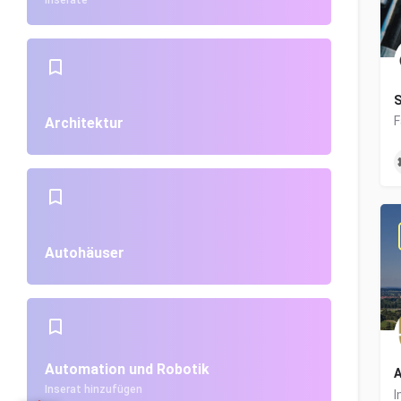
Inserate
S
Architektur
Autohäuser
Automation und Robotik
A
Inserat hinzufügen
I