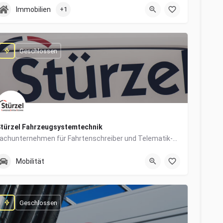
0831/960650-10
Grabengasse 4
Immobilien
+1
Geschlossen
türzel Fahrzeugsystemtechnik
Fachunternehmen für Fahrtenschreiber und Telematik-Systeme
0831/57447-14
Dieselstraße 6
Mobilität
Geschlossen