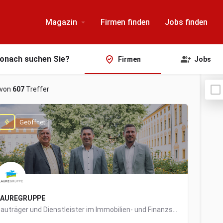
Magazin
Firmen finden
Jobs finden
onach suchen Sie?
Firmen
Jobs
von
607
Treffer
Geöffnet
LAUREGRUPPE
Bauträger und Dienstleister im Immobilien- und Finanzsektor