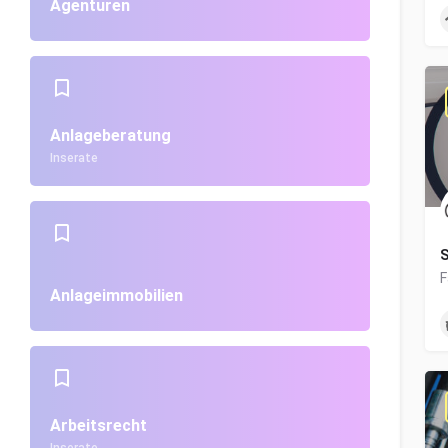
Agenturen
Anlageberatung
Inserate
S
Anlageimmobilien
Arbeitsrecht