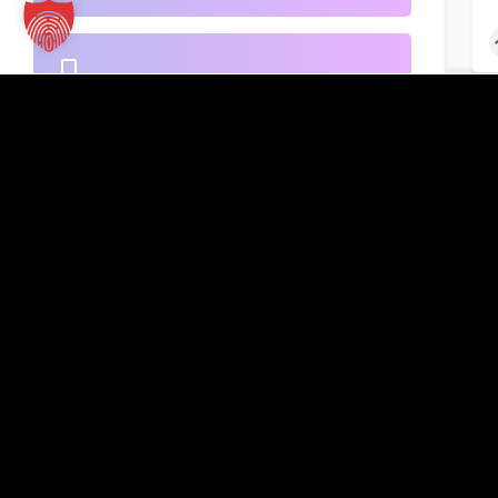
B2B-Handel
Kontakt
TT Verlag GmbH
St.-Mang-Platz 1
Banken
G
87435 Kempten
Inserat hinzufügen
+49 831 960151-0
info@tt-verlag.de
Beherbergung