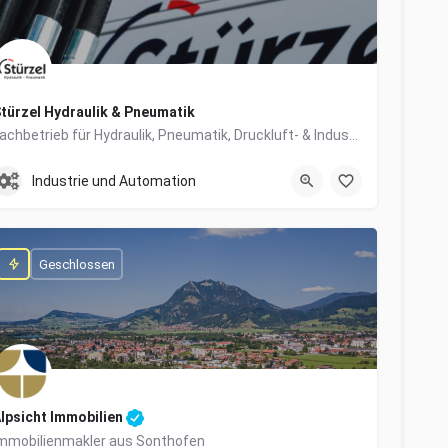
türzel Hydraulik & Pneumatik
Fachbetrieb für Hydraulik, Pneumatik, Druckluft- & Industrietechnik
0831/57447-0
Dieselstraße 6
Industrie und Automation
Geschlossen
lpsicht Immobilien
mmobilienmakler aus Sonthofen