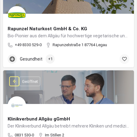
Rapunzel Naturkost GmbH & Co. KG
Bio-Pionier aus dem Allgäu für hochwertige vegetarische und vegane Lebensmittel
+49 8330 529-0
Rapunzelstraße 1 87764 Legau
Gesundheit
+1
Geöffnet
Klinikverbund Allgäu gGmbH
Der Klinikverbund Allgäu betreibt mehrere Kliniken und medizinische Einrichtungen zur flächendeckenden Versorgung der Bevölkerung
0831 530-0
Im Stillen 2