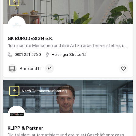
GK BÜRODESIGN e.K.
"Ich möchte Menschen und ihre Art zu arbeiten verstehen, um Arbeitswelten zu kreieren, die allen Anforderungen gerecht werden"
0831 251 576 0
Heisinger Straße 15
Büro und IT
+1
Nach Terminvereinbarung
KLIPP & Partner
Digitalisiert, automatisiert und optimiert Geschäftsprozesse im Mittelstand mithilfe moderner IT- und KI-Lösungen