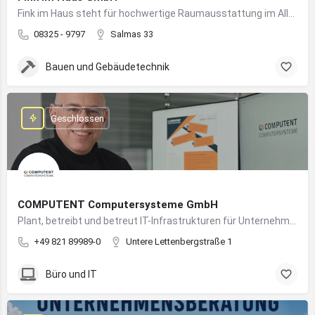
Fink im Haus steht für hochwertige Raumausstattung im Allgäu – von Bodenbelägen bis Sonnenschutz aus einer Hand.
08325 - 9797
Salmas 33
Bauen und Gebäudetechnik
Geschlossen
COMPUTENT Computersysteme GmbH
Plant, betreibt und betreut IT-Infrastrukturen für Unternehmen und sorgt für einen sicheren und reibungslosen IT-Betrieb
+49 821 89989-0
Untere Lettenbergstraße 1
Büro und IT