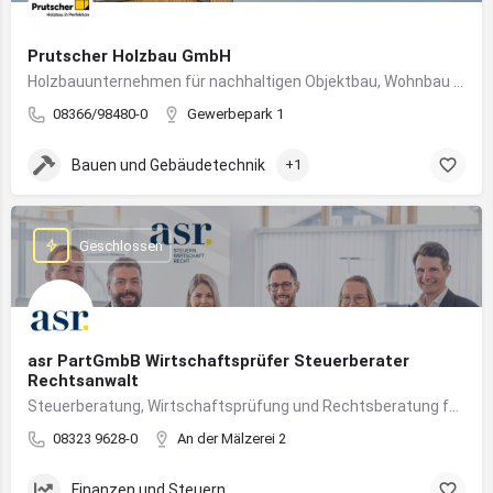
Prutscher Holzbau GmbH
Holzbauunternehmen für nachhaltigen Objektbau, Wohnbau und modulare Massivholzbauweise im Allgäu.
08366/98480-0
Gewerbepark 1
Bauen und Gebäudetechnik
+1
Geschlossen
asr PartGmbB Wirtschaftsprüfer Steuerberater
Rechtsanwalt
Steuerberatung, Wirtschaftsprüfung und Rechtsberatung für Unternehmen im Allgäu – von Gründung bis Nachfolge
08323 9628-0
An der Mälzerei 2
Finanzen und Steuern