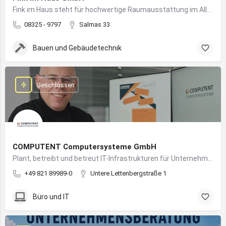
Fink im Haus steht für hochwertige Raumausstattung im Allgäu – von Bodenbelägen bis Sonnenschutz aus einer Hand.
08325 - 9797
Salmas 33
Bauen und Gebäudetechnik
Geschlossen
COMPUTENT Computersysteme GmbH
Plant, betreibt und betreut IT-Infrastrukturen für Unternehmen und sorgt für einen sicheren und reibungslosen IT-Betrieb
+49 821 89989-0
Untere Lettenbergstraße 1
Büro und IT