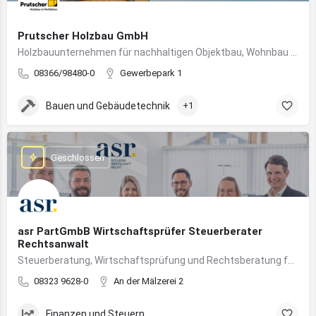
Prutscher Holzbau GmbH
Holzbauunternehmen für nachhaltigen Objektbau, Wohnbau und modulare Massivholzbauweise im Allgäu.
08366/98480-0
Gewerbepark 1
Bauen und Gebäudetechnik
+1
Geschlossen
asr PartGmbB Wirtschaftsprüfer Steuerberater
Rechtsanwalt
Steuerberatung, Wirtschaftsprüfung und Rechtsberatung für Unternehmen im Allgäu – von Gründung bis Nachfolge
08323 9628-0
An der Mälzerei 2
Finanzen und Steuern