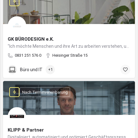
GK BÜRODESIGN e.K.
"Ich möchte Menschen und ihre Art zu arbeiten verstehen, um Arbeitswelten zu kreieren, die allen Anforderungen gerecht werden"
0831 251 576 0
Heisinger Straße 15
Büro und IT
+1
Nach Terminvereinbarung
KLIPP & Partner
Digitalisiert, automatisiert und optimiert Geschäftsprozesse im Mittelstand mithilfe moderner IT- und KI-Lösungen