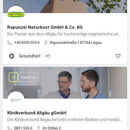
Rapunzel Naturkost GmbH & Co. KG
Bio-Pionier aus dem Allgäu für hochwertige vegetarische und vegane Lebensmittel
+49 8330 529-0
Rapunzelstraße 1 87764 Legau
Gesundheit
+1
Geöffnet
Klinikverbund Allgäu gGmbH
Der Klinikverbund Allgäu betreibt mehrere Kliniken und medizinische Einrichtungen zur flächendeckenden Versorgung der Bevölkerung
0831 530-0
Im Stillen 2