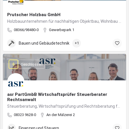
Prutscher Holzbau GmbH
Holzbauunternehmen für nachhaltigen Objektbau, Wohnbau und modulare Massivholzbauweise im Allgäu.
08366/98480-0
Gewerbepark 1
Bauen und Gebäudetechnik
+1
Geschlossen
asr PartGmbB Wirtschaftsprüfer Steuerberater
Rechtsanwalt
Steuerberatung, Wirtschaftsprüfung und Rechtsberatung für Unternehmen im Allgäu – von Gründung bis Nachfolge
08323 9628-0
An der Mälzerei 2
Finanzen und Steuern