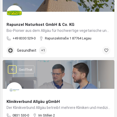
Rapunzel Naturkost GmbH & Co. KG
Bio-Pionier aus dem Allgäu für hochwertige vegetarische und vegane Lebensmittel
+49 8330 529-0
Rapunzelstraße 1 87764 Legau
Gesundheit
+1
Geöffnet
Klinikverbund Allgäu gGmbH
Der Klinikverbund Allgäu betreibt mehrere Kliniken und medizinische Einrichtungen zur flächendeckenden Versorgung der Bevölkerung
0831 530-0
Im Stillen 2