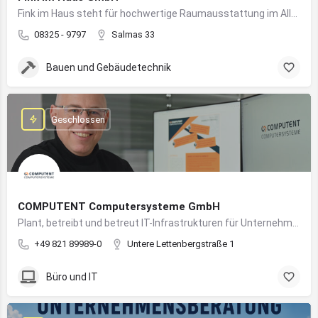
Fink im Haus steht für hochwertige Raumausstattung im Allgäu – von Bodenbelägen bis Sonnenschutz aus einer Hand.
08325 - 9797
Salmas 33
Bauen und Gebäudetechnik
Geschlossen
COMPUTENT Computersysteme GmbH
Plant, betreibt und betreut IT-Infrastrukturen für Unternehmen und sorgt für einen sicheren und reibungslosen IT-Betrieb
+49 821 89989-0
Untere Lettenbergstraße 1
Büro und IT