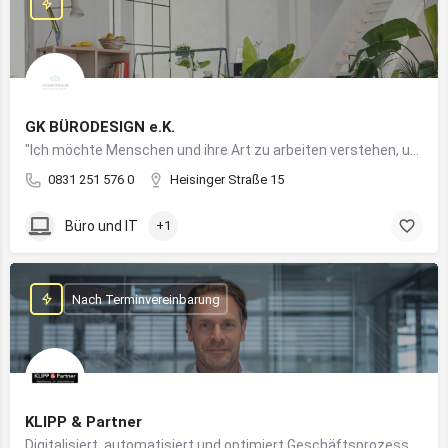
GK BÜRODESIGN e.K.
"Ich möchte Menschen und ihre Art zu arbeiten verstehen, um Arbeitswelten zu kreieren, die allen Anforderungen gerecht werden"
0831 251 576 0
Heisinger Straße 15
Büro und IT
+1
Nach Terminvereinbarung
KLIPP & Partner
Digitalisiert, automatisiert und optimiert Geschäftsprozesse im Mittelstand mithilfe moderner IT- und KI-Lösungen