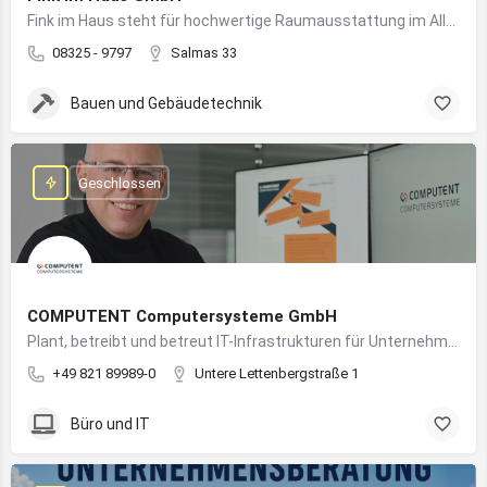
Fink im Haus steht für hochwertige Raumausstattung im Allgäu – von Bodenbelägen bis Sonnenschutz aus einer Hand.
08325 - 9797
Salmas 33
Bauen und Gebäudetechnik
Geschlossen
COMPUTENT Computersysteme GmbH
Plant, betreibt und betreut IT-Infrastrukturen für Unternehmen und sorgt für einen sicheren und reibungslosen IT-Betrieb
+49 821 89989-0
Untere Lettenbergstraße 1
Büro und IT