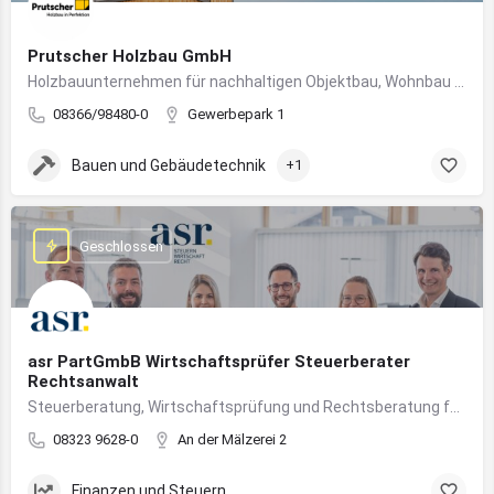
Prutscher Holzbau GmbH
Holzbauunternehmen für nachhaltigen Objektbau, Wohnbau und modulare Massivholzbauweise im Allgäu.
08366/98480-0
Gewerbepark 1
Bauen und Gebäudetechnik
+1
Geschlossen
asr PartGmbB Wirtschaftsprüfer Steuerberater
Rechtsanwalt
Steuerberatung, Wirtschaftsprüfung und Rechtsberatung für Unternehmen im Allgäu – von Gründung bis Nachfolge
08323 9628-0
An der Mälzerei 2
Finanzen und Steuern