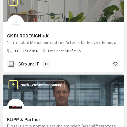
GK BÜRODESIGN e.K.
"Ich möchte Menschen und ihre Art zu arbeiten verstehen, um Arbeitswelten zu kreieren, die allen Anforderungen gerecht werden"
0831 251 576 0
Heisinger Straße 15
Büro und IT
+1
Nach Terminvereinbarung
KLIPP & Partner
Digitalisiert, automatisiert und optimiert Geschäftsprozesse im Mittelstand mithilfe moderner IT- und KI-Lösungen