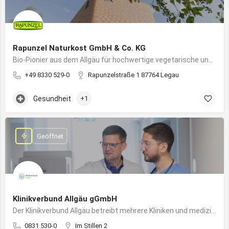
Rapunzel Naturkost GmbH & Co. KG
Bio-Pionier aus dem Allgäu für hochwertige vegetarische und vegane Lebensmittel
+49 8330 529-0
Rapunzelstraße 1 87764 Legau
Gesundheit
+1
Geöffnet
Klinikverbund Allgäu gGmbH
Der Klinikverbund Allgäu betreibt mehrere Kliniken und medizinische Einrichtungen zur flächendeckenden Versorgung der Bevölkerung
0831 530-0
Im Stillen 2