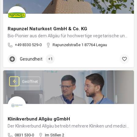
Rapunzel Naturkost GmbH & Co. KG
Bio-Pionier aus dem Allgäu für hochwertige vegetarische und vegane Lebensmittel
+49 8330 529-0
Rapunzelstraße 1 87764 Legau
Gesundheit
+1
Geöffnet
Klinikverbund Allgäu gGmbH
Der Klinikverbund Allgäu betreibt mehrere Kliniken und medizinische Einrichtungen zur flächendeckenden Versorgung der Bevölkerung
0831 530-0
Im Stillen 2