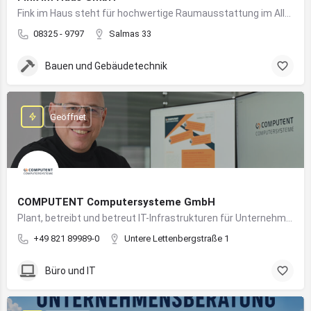
Fink im Haus steht für hochwertige Raumausstattung im Allgäu – von Bodenbelägen bis Sonnenschutz aus einer Hand.
08325 - 9797
Salmas 33
Bauen und Gebäudetechnik
Geöffnet
COMPUTENT Computersysteme GmbH
Plant, betreibt und betreut IT-Infrastrukturen für Unternehmen und sorgt für einen sicheren und reibungslosen IT-Betrieb
+49 821 89989-0
Untere Lettenbergstraße 1
Büro und IT