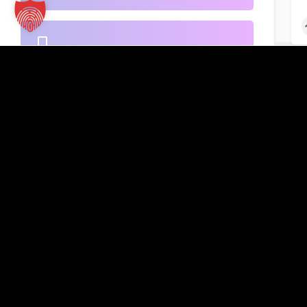
B2B-Handel
Kontakt
TT Verlag GmbH
St.-Mang-Platz 1
Banken
G
87435 Kempten
Inserat hinzufügen
+49 831 960151-0
info@tt-verlag.de
Beherbergung