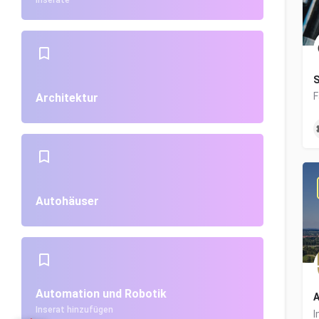
Inserate
S
Architektur
Autohäuser
Automation und Robotik
A
Inserat hinzufügen
I