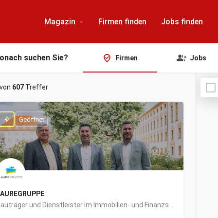
Magazin
Firmen finden
Jobs finden
onach suchen Sie?
Firmen
Jobs
von
607
Treffer
Geöffnet
LAUREGRUPPE
Bauträger und Dienstleister im Immobilien- und Finanzsektor