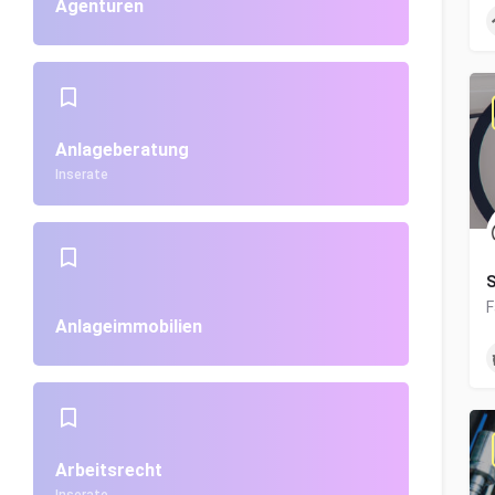
Agenturen
Anlageberatung
Inserate
S
Anlageimmobilien
Arbeitsrecht