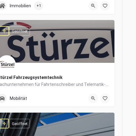
0831/960650-10
Grabengasse 4
Immobilien
+1
Geöffnet
türzel Fahrzeugsystemtechnik
Fachunternehmen für Fahrtenschreiber und Telematik-Systeme
0831/57447-14
Dieselstraße 6
Mobilität
Geöffnet