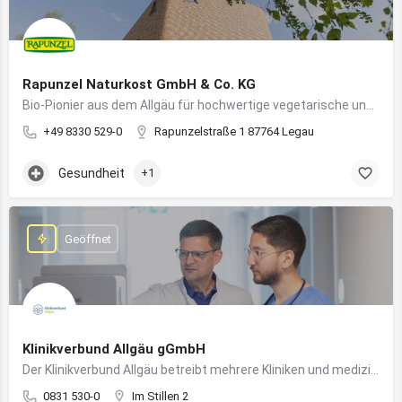
Rapunzel Naturkost GmbH & Co. KG
Bio-Pionier aus dem Allgäu für hochwertige vegetarische und vegane Lebensmittel
+49 8330 529-0
Rapunzelstraße 1 87764 Legau
Gesundheit
+1
Geöffnet
Klinikverbund Allgäu gGmbH
Der Klinikverbund Allgäu betreibt mehrere Kliniken und medizinische Einrichtungen zur flächendeckenden Versorgung der Bevölkerung
0831 530-0
Im Stillen 2