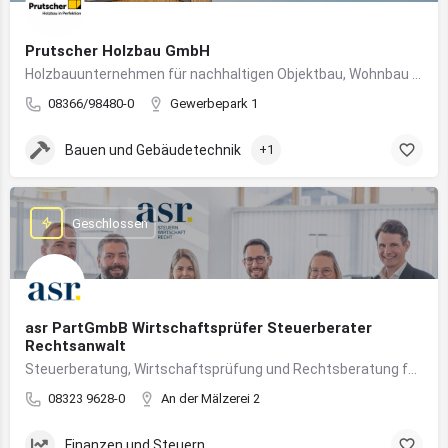
Prutscher Holzbau GmbH
Holzbauunternehmen für nachhaltigen Objektbau, Wohnbau und modulare Massivholzbauweise im Allgäu.
08366/98480-0
Gewerbepark 1
Bauen und Gebäudetechnik
+1
Geschlossen
asr PartGmbB Wirtschaftsprüfer Steuerberater
Rechtsanwalt
Steuerberatung, Wirtschaftsprüfung und Rechtsberatung für Unternehmen im Allgäu – von Gründung bis Nachfolge
08323 9628-0
An der Mälzerei 2
Finanzen und Steuern