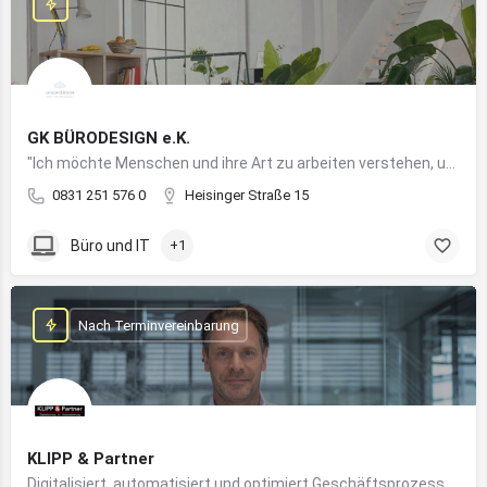
GK BÜRODESIGN e.K.
"Ich möchte Menschen und ihre Art zu arbeiten verstehen, um Arbeitswelten zu kreieren, die allen Anforderungen gerecht werden"
0831 251 576 0
Heisinger Straße 15
Büro und IT
+1
Nach Terminvereinbarung
KLIPP & Partner
Digitalisiert, automatisiert und optimiert Geschäftsprozesse im Mittelstand mithilfe moderner IT- und KI-Lösungen