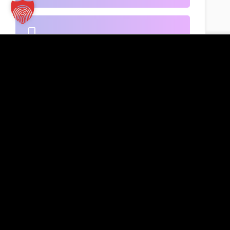
B2B-Handel
Kontakt
TT Verlag GmbH
St.-Mang-Platz 1
Banken
87435 Kempten
Inserat hinzufügen
+49 831 960151-0
info@tt-verlag.de
Beherbergung