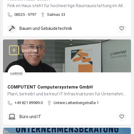
Fink im Haus steht für hochwertige Raumausstattung im Allgäu – von Bodenbelägen bis Sonnenschutz aus einer Hand.
08325 - 9797
Salmas 33
Bauen und Gebäudetechnik
Geöffnet
COMPUTENT Computersysteme GmbH
Plant, betreibt und betreut IT-Infrastrukturen für Unternehmen und sorgt für einen sicheren und reibungslosen IT-Betrieb
+49 821 89989-0
Untere Lettenbergstraße 1
Büro und IT