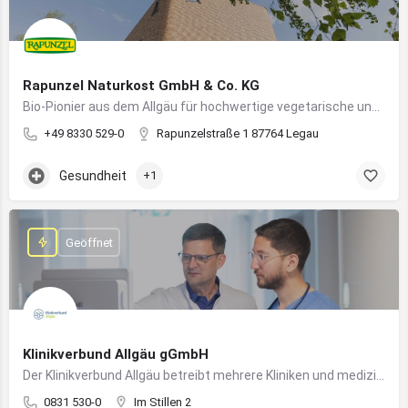
Rapunzel Naturkost GmbH & Co. KG
Bio-Pionier aus dem Allgäu für hochwertige vegetarische und vegane Lebensmittel
+49 8330 529-0
Rapunzelstraße 1 87764 Legau
Gesundheit
+1
Geöffnet
Klinikverbund Allgäu gGmbH
Der Klinikverbund Allgäu betreibt mehrere Kliniken und medizinische Einrichtungen zur flächendeckenden Versorgung der Bevölkerung
0831 530-0
Im Stillen 2