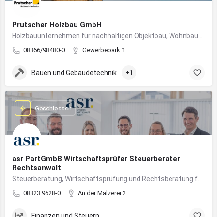
Prutscher Holzbau GmbH
Holzbauunternehmen für nachhaltigen Objektbau, Wohnbau und modulare Massivholzbauweise im Allgäu.
08366/98480-0
Gewerbepark 1
Bauen und Gebäudetechnik
+1
Geschlossen
asr PartGmbB Wirtschaftsprüfer Steuerberater
Rechtsanwalt
Steuerberatung, Wirtschaftsprüfung und Rechtsberatung für Unternehmen im Allgäu – von Gründung bis Nachfolge
08323 9628-0
An der Mälzerei 2
Finanzen und Steuern