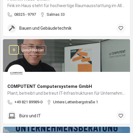
Fink im Haus steht für hochwertige Raumausstattung im Allgäu – von Bodenbelägen bis Sonnenschutz aus einer Hand.
08325 - 9797
Salmas 33
Bauen und Gebäudetechnik
Geschlossen
COMPUTENT Computersysteme GmbH
Plant, betreibt und betreut IT-Infrastrukturen für Unternehmen und sorgt für einen sicheren und reibungslosen IT-Betrieb
+49 821 89989-0
Untere Lettenbergstraße 1
Büro und IT