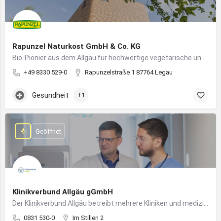
Rapunzel Naturkost GmbH & Co. KG
Bio-Pionier aus dem Allgäu für hochwertige vegetarische und vegane Lebensmittel
+49 8330 529-0
Rapunzelstraße 1 87764 Legau
Gesundheit
+1
Geöffnet
Klinikverbund Allgäu gGmbH
Der Klinikverbund Allgäu betreibt mehrere Kliniken und medizinische Einrichtungen zur flächendeckenden Versorgung der Bevölkerung
0831 530-0
Im Stillen 2