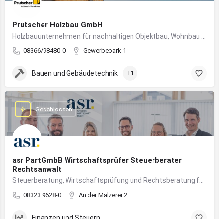
Prutscher Holzbau GmbH
Holzbauunternehmen für nachhaltigen Objektbau, Wohnbau und modulare Massivholzbauweise im Allgäu.
08366/98480-0
Gewerbepark 1
Bauen und Gebäudetechnik
+1
Geschlossen
asr PartGmbB Wirtschaftsprüfer Steuerberater
Rechtsanwalt
Steuerberatung, Wirtschaftsprüfung und Rechtsberatung für Unternehmen im Allgäu – von Gründung bis Nachfolge
08323 9628-0
An der Mälzerei 2
Finanzen und Steuern