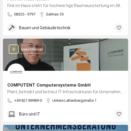
Fink im Haus steht für hochwertige Raumausstattung im Allgäu – von Bodenbelägen bis Sonnenschutz aus einer Hand.
08325 - 9797
Salmas 33
Bauen und Gebäudetechnik
Geschlossen
COMPUTENT Computersysteme GmbH
Plant, betreibt und betreut IT-Infrastrukturen für Unternehmen und sorgt für einen sicheren und reibungslosen IT-Betrieb
+49 821 89989-0
Untere Lettenbergstraße 1
Büro und IT