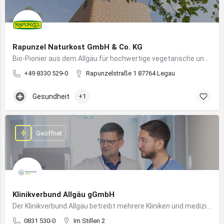
Rapunzel Naturkost GmbH & Co. KG
Bio-Pionier aus dem Allgäu für hochwertige vegetarische und vegane Lebensmittel
+49 8330 529-0
Rapunzelstraße 1 87764 Legau
Gesundheit
+1
Geöffnet
Klinikverbund Allgäu gGmbH
Der Klinikverbund Allgäu betreibt mehrere Kliniken und medizinische Einrichtungen zur flächendeckenden Versorgung der Bevölkerung
0831 530-0
Im Stillen 2