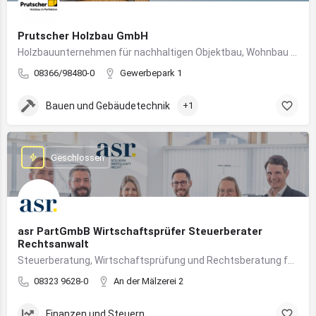
Prutscher Holzbau GmbH
Holzbauunternehmen für nachhaltigen Objektbau, Wohnbau und modulare Massivholzbauweise im Allgäu.
08366/98480-0
Gewerbepark 1
Bauen und Gebäudetechnik
+1
Geschlossen
asr PartGmbB Wirtschaftsprüfer Steuerberater
Rechtsanwalt
Steuerberatung, Wirtschaftsprüfung und Rechtsberatung für Unternehmen im Allgäu – von Gründung bis Nachfolge
08323 9628-0
An der Mälzerei 2
Finanzen und Steuern