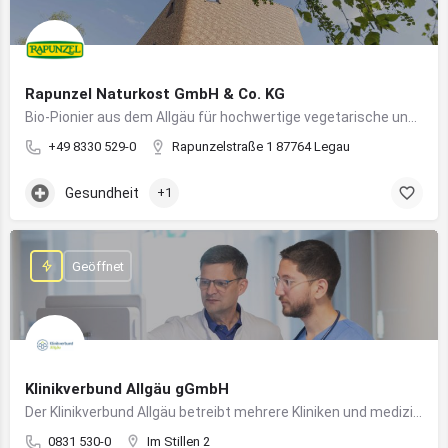
Rapunzel Naturkost GmbH & Co. KG
Bio-Pionier aus dem Allgäu für hochwertige vegetarische und vegane Lebensmittel
+49 8330 529-0
Rapunzelstraße 1 87764 Legau
Gesundheit
+1
Geöffnet
Klinikverbund Allgäu gGmbH
Der Klinikverbund Allgäu betreibt mehrere Kliniken und medizinische Einrichtungen zur flächendeckenden Versorgung der Bevölkerung
0831 530-0
Im Stillen 2