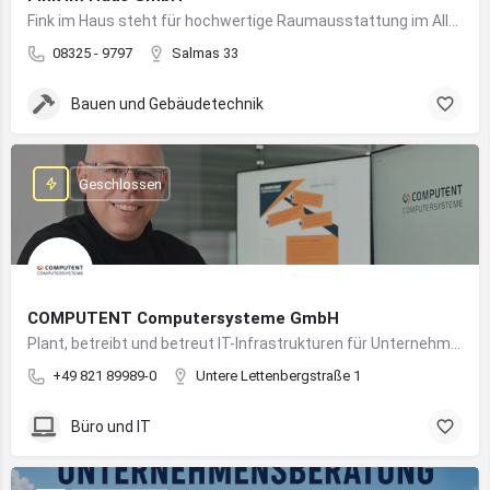
Fink im Haus steht für hochwertige Raumausstattung im Allgäu – von Bodenbelägen bis Sonnenschutz aus einer Hand.
08325 - 9797
Salmas 33
Bauen und Gebäudetechnik
Geschlossen
COMPUTENT Computersysteme GmbH
Plant, betreibt und betreut IT-Infrastrukturen für Unternehmen und sorgt für einen sicheren und reibungslosen IT-Betrieb
+49 821 89989-0
Untere Lettenbergstraße 1
Büro und IT