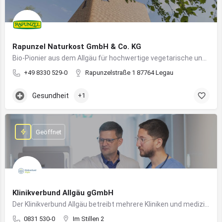
Rapunzel Naturkost GmbH & Co. KG
Bio-Pionier aus dem Allgäu für hochwertige vegetarische und vegane Lebensmittel
+49 8330 529-0
Rapunzelstraße 1 87764 Legau
Gesundheit
+1
Geöffnet
Klinikverbund Allgäu gGmbH
Der Klinikverbund Allgäu betreibt mehrere Kliniken und medizinische Einrichtungen zur flächendeckenden Versorgung der Bevölkerung
0831 530-0
Im Stillen 2