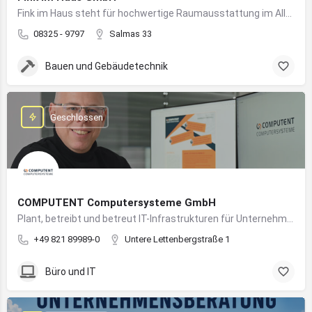
Fink im Haus steht für hochwertige Raumausstattung im Allgäu – von Bodenbelägen bis Sonnenschutz aus einer Hand.
08325 - 9797
Salmas 33
Bauen und Gebäudetechnik
Geschlossen
COMPUTENT Computersysteme GmbH
Plant, betreibt und betreut IT-Infrastrukturen für Unternehmen und sorgt für einen sicheren und reibungslosen IT-Betrieb
+49 821 89989-0
Untere Lettenbergstraße 1
Büro und IT