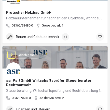
Prutscher Holzbau GmbH
Holzbauunternehmen für nachhaltigen Objektbau, Wohnbau und modulare Massivholzbauweise im Allgäu.
08366/98480-0
Gewerbepark 1
Bauen und Gebäudetechnik
+1
Geschlossen
asr PartGmbB Wirtschaftsprüfer Steuerberater
Rechtsanwalt
Steuerberatung, Wirtschaftsprüfung und Rechtsberatung für Unternehmen im Allgäu – von Gründung bis Nachfolge
08323 9628-0
An der Mälzerei 2
Finanzen und Steuern