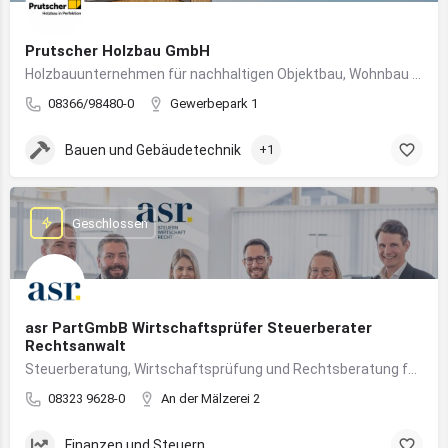
Prutscher Holzbau GmbH
Holzbauunternehmen für nachhaltigen Objektbau, Wohnbau und modulare Massivholzbauweise im Allgäu.
08366/98480-0
Gewerbepark 1
Bauen und Gebäudetechnik
+1
Geschlossen
asr PartGmbB Wirtschaftsprüfer Steuerberater
Rechtsanwalt
Steuerberatung, Wirtschaftsprüfung und Rechtsberatung für Unternehmen im Allgäu – von Gründung bis Nachfolge
08323 9628-0
An der Mälzerei 2
Finanzen und Steuern