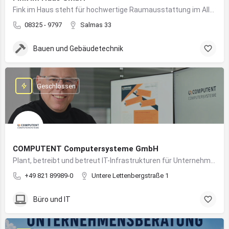
Fink im Haus steht für hochwertige Raumausstattung im Allgäu – von Bodenbelägen bis Sonnenschutz aus einer Hand.
08325 - 9797
Salmas 33
Bauen und Gebäudetechnik
Geschlossen
COMPUTENT Computersysteme GmbH
Plant, betreibt und betreut IT-Infrastrukturen für Unternehmen und sorgt für einen sicheren und reibungslosen IT-Betrieb
+49 821 89989-0
Untere Lettenbergstraße 1
Büro und IT