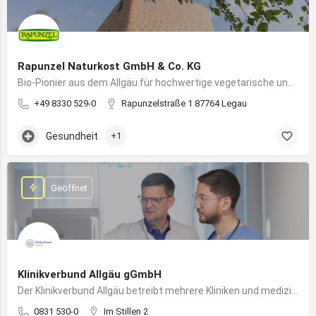
Rapunzel Naturkost GmbH & Co. KG
Bio-Pionier aus dem Allgäu für hochwertige vegetarische und vegane Lebensmittel
+49 8330 529-0
Rapunzelstraße 1 87764 Legau
Gesundheit
+1
Geöffnet
Klinikverbund Allgäu gGmbH
Der Klinikverbund Allgäu betreibt mehrere Kliniken und medizinische Einrichtungen zur flächendeckenden Versorgung der Bevölkerung
0831 530-0
Im Stillen 2