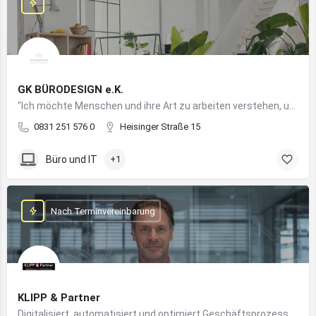
GK BÜRODESIGN e.K.
"Ich möchte Menschen und ihre Art zu arbeiten verstehen, um Arbeitswelten zu kreieren, die allen Anforderungen gerecht werden"
0831 251 576 0
Heisinger Straße 15
Büro und IT
+1
Nach Terminvereinbarung
KLIPP & Partner
Digitalisiert, automatisiert und optimiert Geschäftsprozesse im Mittelstand mithilfe moderner IT- und KI-Lösungen