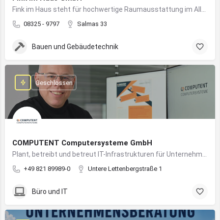
Fink im Haus steht für hochwertige Raumausstattung im Allgäu – von Bodenbelägen bis Sonnenschutz aus einer Hand.
08325 - 9797
Salmas 33
Bauen und Gebäudetechnik
Geschlossen
COMPUTENT Computersysteme GmbH
Plant, betreibt und betreut IT-Infrastrukturen für Unternehmen und sorgt für einen sicheren und reibungslosen IT-Betrieb
+49 821 89989-0
Untere Lettenbergstraße 1
Büro und IT