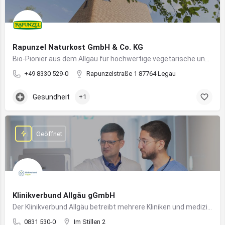
Rapunzel Naturkost GmbH & Co. KG
Bio-Pionier aus dem Allgäu für hochwertige vegetarische und vegane Lebensmittel
+49 8330 529-0
Rapunzelstraße 1 87764 Legau
Gesundheit
+1
Geöffnet
Klinikverbund Allgäu gGmbH
Der Klinikverbund Allgäu betreibt mehrere Kliniken und medizinische Einrichtungen zur flächendeckenden Versorgung der Bevölkerung
0831 530-0
Im Stillen 2