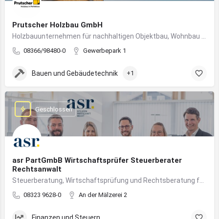
Prutscher Holzbau GmbH
Holzbauunternehmen für nachhaltigen Objektbau, Wohnbau und modulare Massivholzbauweise im Allgäu.
08366/98480-0
Gewerbepark 1
Bauen und Gebäudetechnik
+1
Geschlossen
asr PartGmbB Wirtschaftsprüfer Steuerberater
Rechtsanwalt
Steuerberatung, Wirtschaftsprüfung und Rechtsberatung für Unternehmen im Allgäu – von Gründung bis Nachfolge
08323 9628-0
An der Mälzerei 2
Finanzen und Steuern