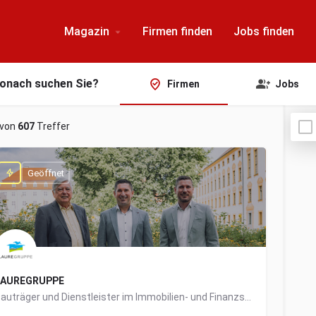
Magazin
Firmen finden
Jobs finden
onach suchen Sie?
Firmen
Jobs
von
607
Treffer
Geöffnet
LAUREGRUPPE
Bauträger und Dienstleister im Immobilien- und Finanzsektor