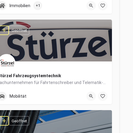
0831/960650-10
Grabengasse 4
Immobilien
+1
Geöffnet
türzel Fahrzeugsystemtechnik
Fachunternehmen für Fahrtenschreiber und Telematik-Systeme
0831/57447-14
Dieselstraße 6
Mobilität
Geöffnet