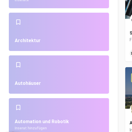
Inserate
S
Architektur
Autohäuser
Automation und Robotik
A
Inserat hinzufügen
I