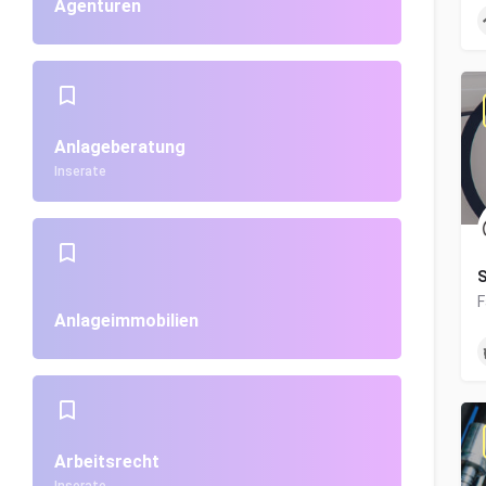
Agenturen
Anlageberatung
Inserate
S
Anlageimmobilien
Arbeitsrecht