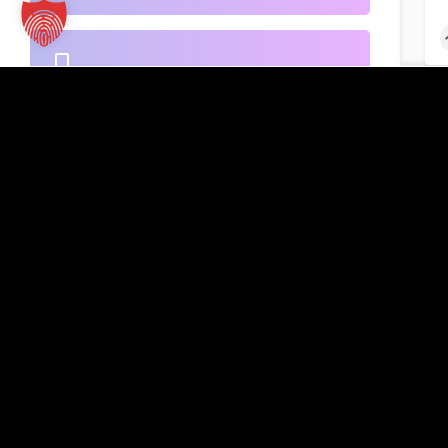
B2B-Handel
Kontakt
TT Verlag GmbH
St.-Mang-Platz 1
Banken
G
87435 Kempten
Inserat hinzufügen
+49 831 960151-0
info@tt-verlag.de
Beherbergung