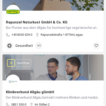
Rapunzel Naturkost GmbH & Co. KG
Bio-Pionier aus dem Allgäu für hochwertige vegetarische und vegane Lebensmittel
+49 8330 529-0
Rapunzelstraße 1 87764 Legau
Gesundheit
+1
Geöffnet
Klinikverbund Allgäu gGmbH
Der Klinikverbund Allgäu betreibt mehrere Kliniken und medizinische Einrichtungen zur flächendeckenden Versorgung der Bevölkerung
0831 530-0
Im Stillen 2