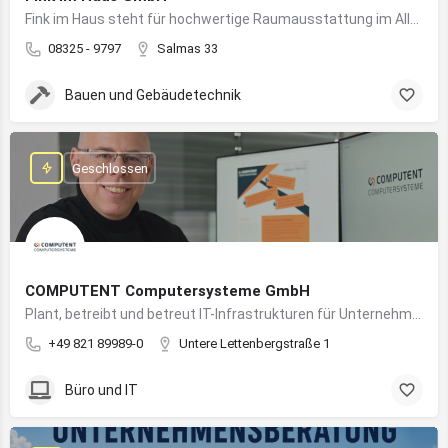
Fink im Haus steht für hochwertige Raumausstattung im Allgäu – von Bodenbelägen bis Sonnenschutz aus einer Hand.
08325 - 9797
Salmas 33
Bauen und Gebäudetechnik
Geschlossen
COMPUTENT Computersysteme GmbH
Plant, betreibt und betreut IT-Infrastrukturen für Unternehmen und sorgt für einen sicheren und reibungslosen IT-Betrieb
+49 821 89989-0
Untere Lettenbergstraße 1
Büro und IT