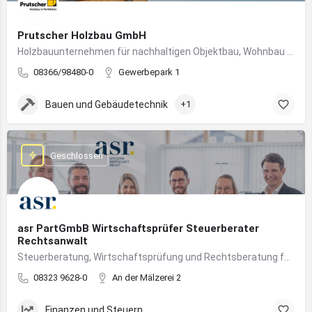
Prutscher Holzbau GmbH
Holzbauunternehmen für nachhaltigen Objektbau, Wohnbau und modulare Massivholzbauweise im Allgäu.
08366/98480-0
Gewerbepark 1
Bauen und Gebäudetechnik
+1
Geschlossen
asr PartGmbB Wirtschaftsprüfer Steuerberater
Rechtsanwalt
Steuerberatung, Wirtschaftsprüfung und Rechtsberatung für Unternehmen im Allgäu – von Gründung bis Nachfolge
08323 9628-0
An der Mälzerei 2
Finanzen und Steuern