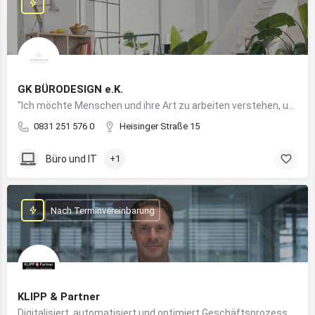
GK BÜRODESIGN e.K.
"Ich möchte Menschen und ihre Art zu arbeiten verstehen, um Arbeitswelten zu kreieren, die allen Anforderungen gerecht werden"
0831 251 576 0
Heisinger Straße 15
Büro und IT
+1
Nach Terminvereinbarung
KLIPP & Partner
Digitalisiert, automatisiert und optimiert Geschäftsprozesse im Mittelstand mithilfe moderner IT- und KI-Lösungen