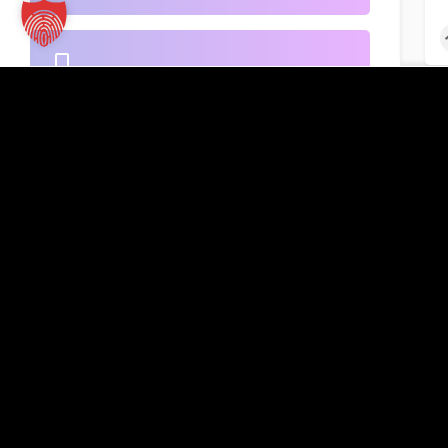
B2B-Handel
Kontakt
TT Verlag GmbH
St.-Mang-Platz 1
Banken
G
87435 Kempten
Inserat hinzufügen
+49 831 960151-0
info@tt-verlag.de
Beherbergung