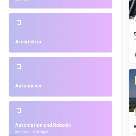
Inserate
S
Architektur
Autohäuser
Automation und Robotik
A
Inserat hinzufügen
I