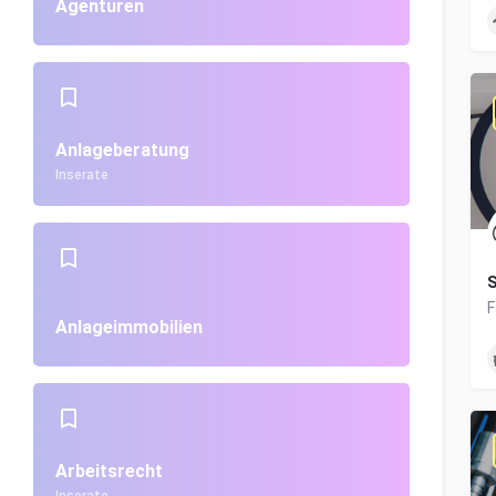
Agenturen
Anlageberatung
Inserate
S
Anlageimmobilien
Arbeitsrecht