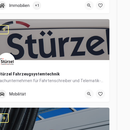
0831/960650-10
Grabengasse 4
Immobilien
+1
türzel Fahrzeugsystemtechnik
Fachunternehmen für Fahrtenschreiber und Telematik-Systeme
0831/57447-14
Dieselstraße 6
Mobilität