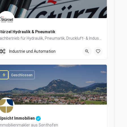
türzel Hydraulik & Pneumatik
Fachbetrieb für Hydraulik, Pneumatik, Druckluft- & Industrietechnik
0831/57447-0
Dieselstraße 6
Industrie und Automation
Geschlossen
lpsicht Immobilien
mmobilienmakler aus Sonthofen