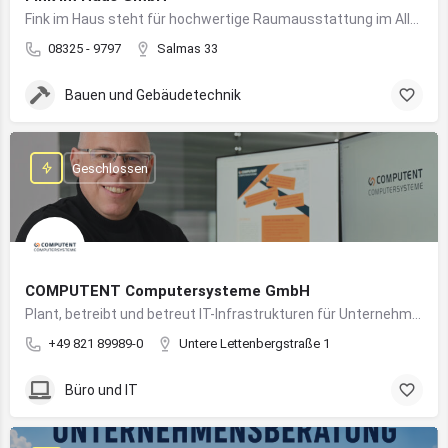
Fink im Haus steht für hochwertige Raumausstattung im Allgäu – von Bodenbelägen bis Sonnenschutz aus einer Hand.
08325 - 9797
Salmas 33
Bauen und Gebäudetechnik
Geschlossen
COMPUTENT Computersysteme GmbH
Plant, betreibt und betreut IT-Infrastrukturen für Unternehmen und sorgt für einen sicheren und reibungslosen IT-Betrieb
+49 821 89989-0
Untere Lettenbergstraße 1
Büro und IT