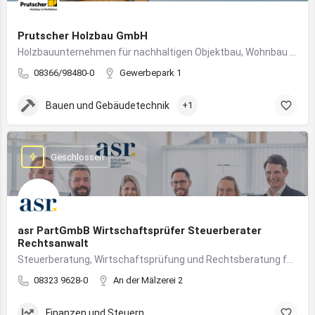
Prutscher Holzbau GmbH
Holzbauunternehmen für nachhaltigen Objektbau, Wohnbau und modulare Massivholzbauweise im Allgäu.
08366/98480-0
Gewerbepark 1
Bauen und Gebäudetechnik
+1
Geschlossen
asr PartGmbB Wirtschaftsprüfer Steuerberater
Rechtsanwalt
Steuerberatung, Wirtschaftsprüfung und Rechtsberatung für Unternehmen im Allgäu – von Gründung bis Nachfolge
08323 9628-0
An der Mälzerei 2
Finanzen und Steuern