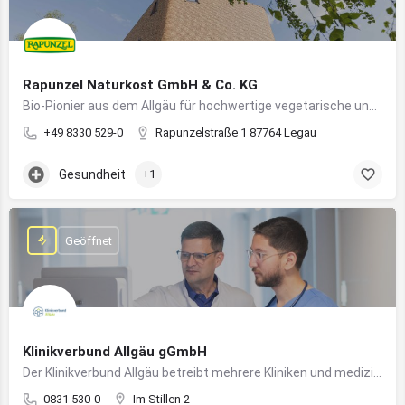
Rapunzel Naturkost GmbH & Co. KG
Bio-Pionier aus dem Allgäu für hochwertige vegetarische und vegane Lebensmittel
+49 8330 529-0
Rapunzelstraße 1 87764 Legau
Gesundheit
+1
Geöffnet
Klinikverbund Allgäu gGmbH
Der Klinikverbund Allgäu betreibt mehrere Kliniken und medizinische Einrichtungen zur flächendeckenden Versorgung der Bevölkerung
0831 530-0
Im Stillen 2