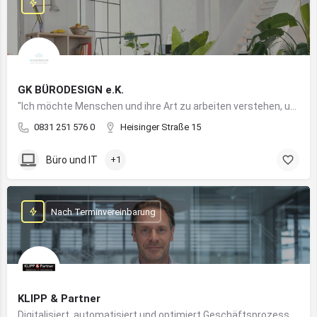
GK BÜRODESIGN e.K.
"Ich möchte Menschen und ihre Art zu arbeiten verstehen, um Arbeitswelten zu kreieren, die allen Anforderungen gerecht werden"
0831 251 576 0
Heisinger Straße 15
Büro und IT
+1
Nach Terminvereinbarung
KLIPP & Partner
Digitalisiert, automatisiert und optimiert Geschäftsprozesse im Mittelstand mithilfe moderner IT- und KI-Lösungen