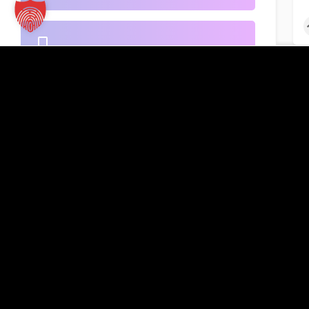
B2B-Handel
Kontakt
TT Verlag GmbH
St.-Mang-Platz 1
Banken
G
87435 Kempten
Inserat hinzufügen
+49 831 960151-0
info@tt-verlag.de
Beherbergung