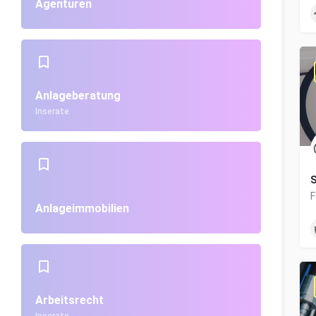
Agenturen
Anlageberatung
Inserate
S
Anlageimmobilien
Arbeitsrecht