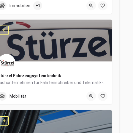
0831/960650-10
Grabengasse 4
Immobilien
+1
türzel Fahrzeugsystemtechnik
Fachunternehmen für Fahrtenschreiber und Telematik-Systeme
0831/57447-14
Dieselstraße 6
Mobilität