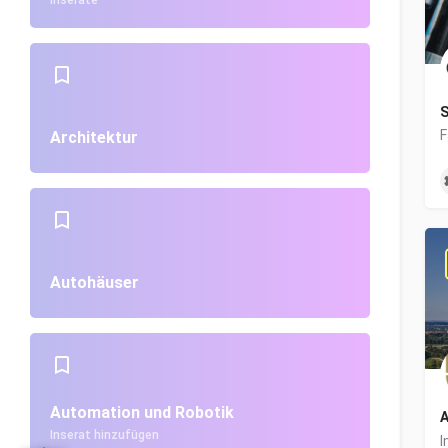
Inserate
S
Architektur
Autohäuser
Automation und Robotik
A
Inserat hinzufügen
I