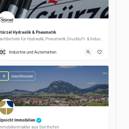
türzel Hydraulik & Pneumatik
Fachbetrieb für Hydraulik, Pneumatik, Druckluft- & Industrietechnik
0831/57447-0
Dieselstraße 6
Industrie und Automation
Geschlossen
lpsicht Immobilien
mmobilienmakler aus Sonthofen