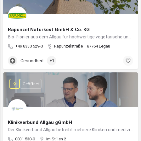
Rapunzel Naturkost GmbH & Co. KG
Bio-Pionier aus dem Allgäu für hochwertige vegetarische und vegane Lebensmittel
+49 8330 529-0
Rapunzelstraße 1 87764 Legau
Gesundheit
+1
Geöffnet
Klinikverbund Allgäu gGmbH
Der Klinikverbund Allgäu betreibt mehrere Kliniken und medizinische Einrichtungen zur flächendeckenden Versorgung der Bevölkerung
0831 530-0
Im Stillen 2