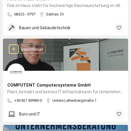
Fink im Haus steht für hochwertige Raumausstattung im Allgäu – von Bodenbelägen bis Sonnenschutz aus einer Hand.
08325 - 9797
Salmas 33
Bauen und Gebäudetechnik
Geschlossen
COMPUTENT Computersysteme GmbH
Plant, betreibt und betreut IT-Infrastrukturen für Unternehmen und sorgt für einen sicheren und reibungslosen IT-Betrieb
+49 821 89989-0
Untere Lettenbergstraße 1
Büro und IT