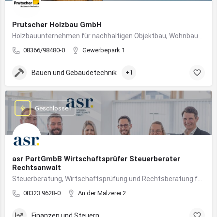
Prutscher Holzbau GmbH
Holzbauunternehmen für nachhaltigen Objektbau, Wohnbau und modulare Massivholzbauweise im Allgäu.
08366/98480-0
Gewerbepark 1
Bauen und Gebäudetechnik
+1
Geschlossen
asr PartGmbB Wirtschaftsprüfer Steuerberater
Rechtsanwalt
Steuerberatung, Wirtschaftsprüfung und Rechtsberatung für Unternehmen im Allgäu – von Gründung bis Nachfolge
08323 9628-0
An der Mälzerei 2
Finanzen und Steuern