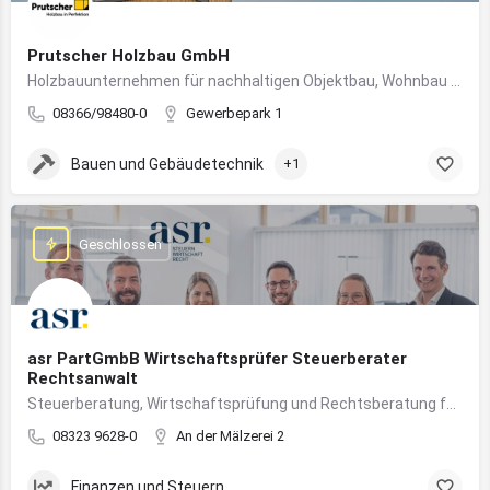
Prutscher Holzbau GmbH
Holzbauunternehmen für nachhaltigen Objektbau, Wohnbau und modulare Massivholzbauweise im Allgäu.
08366/98480-0
Gewerbepark 1
Bauen und Gebäudetechnik
+1
Geschlossen
asr PartGmbB Wirtschaftsprüfer Steuerberater
Rechtsanwalt
Steuerberatung, Wirtschaftsprüfung und Rechtsberatung für Unternehmen im Allgäu – von Gründung bis Nachfolge
08323 9628-0
An der Mälzerei 2
Finanzen und Steuern