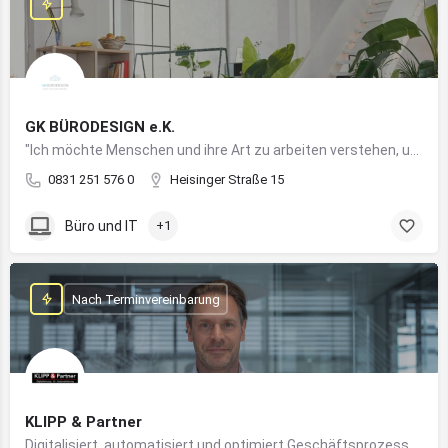
GK BÜRODESIGN e.K.
"Ich möchte Menschen und ihre Art zu arbeiten verstehen, um Arbeitswelten zu kreieren, die allen Anforderungen gerecht werden"
0831 251 576 0
Heisinger Straße 15
Büro und IT
+1
Nach Terminvereinbarung
KLIPP & Partner
Digitalisiert, automatisiert und optimiert Geschäftsprozesse im Mittelstand mithilfe moderner IT- und KI-Lösungen