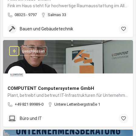
Fink im Haus steht für hochwertige Raumausstattung im Allgäu – von Bodenbelägen bis Sonnenschutz aus einer Hand.
08325 - 9797
Salmas 33
Bauen und Gebäudetechnik
Geschlossen
COMPUTENT Computersysteme GmbH
Plant, betreibt und betreut IT-Infrastrukturen für Unternehmen und sorgt für einen sicheren und reibungslosen IT-Betrieb
+49 821 89989-0
Untere Lettenbergstraße 1
Büro und IT