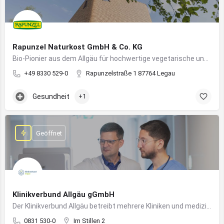
Rapunzel Naturkost GmbH & Co. KG
Bio-Pionier aus dem Allgäu für hochwertige vegetarische und vegane Lebensmittel
+49 8330 529-0
Rapunzelstraße 1 87764 Legau
Gesundheit
+1
Geöffnet
Klinikverbund Allgäu gGmbH
Der Klinikverbund Allgäu betreibt mehrere Kliniken und medizinische Einrichtungen zur flächendeckenden Versorgung der Bevölkerung
0831 530-0
Im Stillen 2