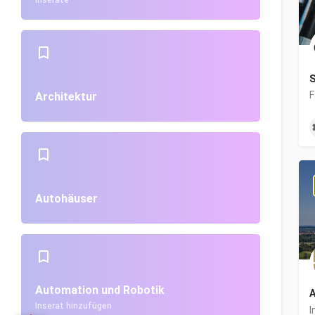
Inserate
S
Architektur
Autohäuser
Automation und Robotik
A
Inserat hinzufügen
I