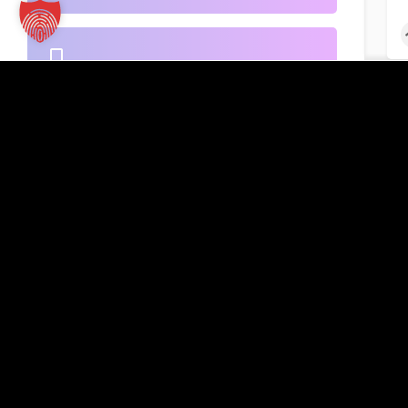
B2B-Handel
Kontakt
TT Verlag GmbH
St.-Mang-Platz 1
Banken
G
87435 Kempten
Inserat hinzufügen
+49 831 960151-0
info@tt-verlag.de
Beherbergung