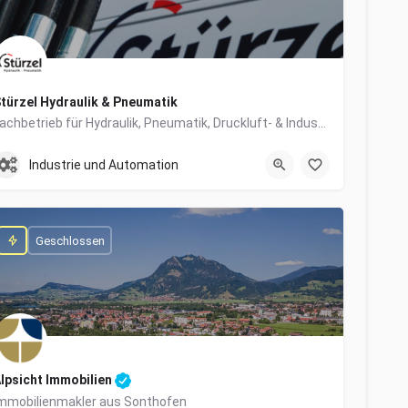
türzel Hydraulik & Pneumatik
Fachbetrieb für Hydraulik, Pneumatik, Druckluft- & Industrietechnik
0831/57447-0
Dieselstraße 6
Industrie und Automation
Geschlossen
lpsicht Immobilien
mmobilienmakler aus Sonthofen