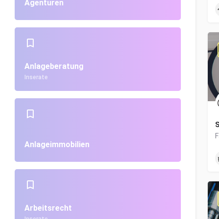
Agenturen
Anlageberatung
Inserate
S
Anlageimmobilien
Arbeitsrecht