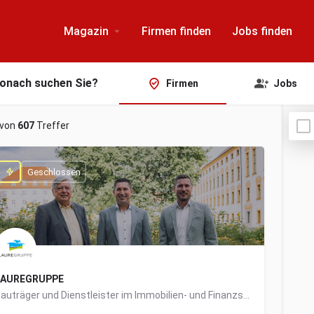
Magazin
Firmen finden
Jobs finden
onach suchen Sie?
Firmen
Jobs
von
607
Treffer
Geschlossen
LAUREGRUPPE
Bauträger und Dienstleister im Immobilien- und Finanzsektor