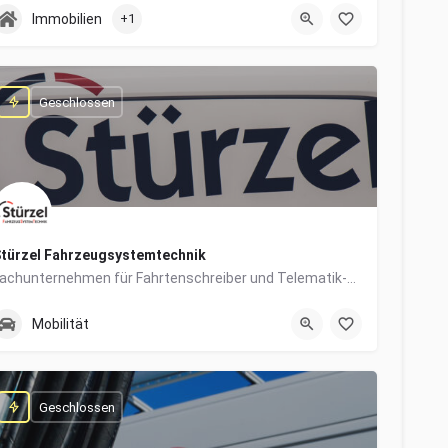
0831/960650-10
Grabengasse 4
Immobilien
+1
Geschlossen
türzel Fahrzeugsystemtechnik
Fachunternehmen für Fahrtenschreiber und Telematik-Systeme
0831/57447-14
Dieselstraße 6
Mobilität
Geschlossen