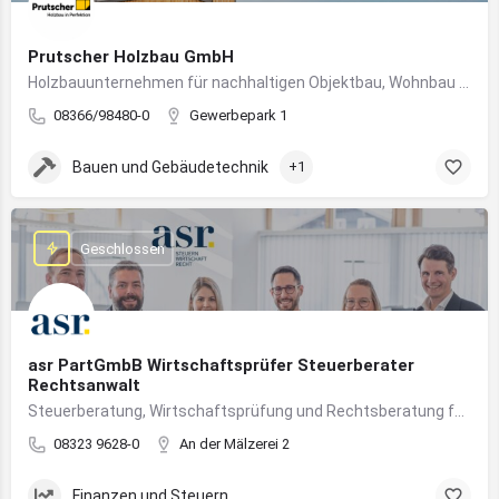
Prutscher Holzbau GmbH
Holzbauunternehmen für nachhaltigen Objektbau, Wohnbau und modulare Massivholzbauweise im Allgäu.
08366/98480-0
Gewerbepark 1
Bauen und Gebäudetechnik
+1
Geschlossen
asr PartGmbB Wirtschaftsprüfer Steuerberater
Rechtsanwalt
Steuerberatung, Wirtschaftsprüfung und Rechtsberatung für Unternehmen im Allgäu – von Gründung bis Nachfolge
08323 9628-0
An der Mälzerei 2
Finanzen und Steuern