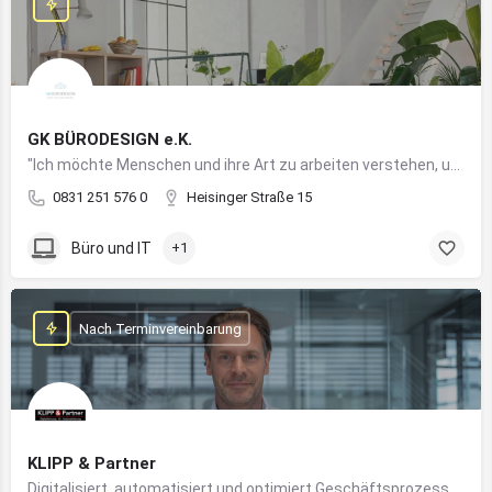
GK BÜRODESIGN e.K.
"Ich möchte Menschen und ihre Art zu arbeiten verstehen, um Arbeitswelten zu kreieren, die allen Anforderungen gerecht werden"
0831 251 576 0
Heisinger Straße 15
Büro und IT
+1
Nach Terminvereinbarung
KLIPP & Partner
Digitalisiert, automatisiert und optimiert Geschäftsprozesse im Mittelstand mithilfe moderner IT- und KI-Lösungen