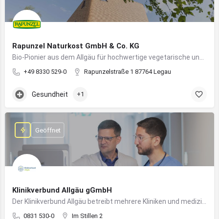
Rapunzel Naturkost GmbH & Co. KG
Bio-Pionier aus dem Allgäu für hochwertige vegetarische und vegane Lebensmittel
+49 8330 529-0
Rapunzelstraße 1 87764 Legau
Gesundheit
+1
Geöffnet
Klinikverbund Allgäu gGmbH
Der Klinikverbund Allgäu betreibt mehrere Kliniken und medizinische Einrichtungen zur flächendeckenden Versorgung der Bevölkerung
0831 530-0
Im Stillen 2