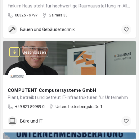
Fink im Haus steht für hochwertige Raumausstattung im Allgäu – von Bodenbelägen bis Sonnenschutz aus einer Hand.
08325 - 9797
Salmas 33
Bauen und Gebäudetechnik
Geschlossen
COMPUTENT Computersysteme GmbH
Plant, betreibt und betreut IT-Infrastrukturen für Unternehmen und sorgt für einen sicheren und reibungslosen IT-Betrieb
+49 821 89989-0
Untere Lettenbergstraße 1
Büro und IT