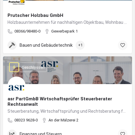
Prutscher Holzbau GmbH
Holzbauunternehmen für nachhaltigen Objektbau, Wohnbau und modulare Massivholzbauweise im Allgäu.
08366/98480-0
Gewerbepark 1
Bauen und Gebäudetechnik
+1
Geschlossen
asr PartGmbB Wirtschaftsprüfer Steuerberater
Rechtsanwalt
Steuerberatung, Wirtschaftsprüfung und Rechtsberatung für Unternehmen im Allgäu – von Gründung bis Nachfolge
08323 9628-0
An der Mälzerei 2
Finanzen und Steuern