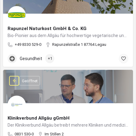
Rapunzel Naturkost GmbH & Co. KG
Bio-Pionier aus dem Allgäu für hochwertige vegetarische und vegane Lebensmittel
+49 8330 529-0
Rapunzelstraße 1 87764 Legau
Gesundheit
+1
Geöffnet
Klinikverbund Allgäu gGmbH
Der Klinikverbund Allgäu betreibt mehrere Kliniken und medizinische Einrichtungen zur flächendeckenden Versorgung der Bevölkerung
0831 530-0
Im Stillen 2