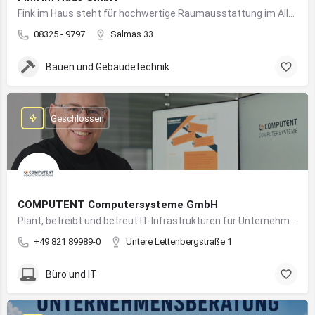
Fink im Haus steht für hochwertige Raumausstattung im Allgäu – von Bodenbelägen bis Sonnenschutz aus einer Hand.
08325 - 9797
Salmas 33
Bauen und Gebäudetechnik
Geschlossen
COMPUTENT Computersysteme GmbH
Plant, betreibt und betreut IT-Infrastrukturen für Unternehmen und sorgt für einen sicheren und reibungslosen IT-Betrieb
+49 821 89989-0
Untere Lettenbergstraße 1
Büro und IT