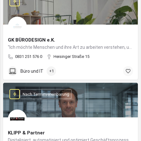
GK BÜRODESIGN e.K.
"Ich möchte Menschen und ihre Art zu arbeiten verstehen, um Arbeitswelten zu kreieren, die allen Anforderungen gerecht werden"
0831 251 576 0
Heisinger Straße 15
Büro und IT
+1
Nach Terminvereinbarung
KLIPP & Partner
Digitalisiert, automatisiert und optimiert Geschäftsprozesse im Mittelstand mithilfe moderner IT- und KI-Lösungen