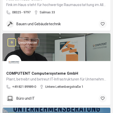
Fink im Haus steht für hochwertige Raumausstattung im Allgäu – von Bodenbelägen bis Sonnenschutz aus einer Hand.
08325 - 9797
Salmas 33
Bauen und Gebäudetechnik
Geschlossen
COMPUTENT Computersysteme GmbH
Plant, betreibt und betreut IT-Infrastrukturen für Unternehmen und sorgt für einen sicheren und reibungslosen IT-Betrieb
+49 821 89989-0
Untere Lettenbergstraße 1
Büro und IT