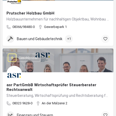
Prutscher Holzbau GmbH
Holzbauunternehmen für nachhaltigen Objektbau, Wohnbau und modulare Massivholzbauweise im Allgäu.
08366/98480-0
Gewerbepark 1
Bauen und Gebäudetechnik
+1
Geschlossen
asr PartGmbB Wirtschaftsprüfer Steuerberater
Rechtsanwalt
Steuerberatung, Wirtschaftsprüfung und Rechtsberatung für Unternehmen im Allgäu – von Gründung bis Nachfolge
08323 9628-0
An der Mälzerei 2
Finanzen und Steuern