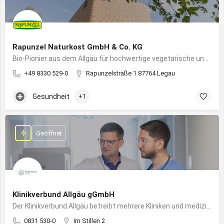
Rapunzel Naturkost GmbH & Co. KG
Bio-Pionier aus dem Allgäu für hochwertige vegetarische und vegane Lebensmittel
+49 8330 529-0
Rapunzelstraße 1 87764 Legau
Gesundheit
+1
Geöffnet
Klinikverbund Allgäu gGmbH
Der Klinikverbund Allgäu betreibt mehrere Kliniken und medizinische Einrichtungen zur flächendeckenden Versorgung der Bevölkerung
0831 530-0
Im Stillen 2