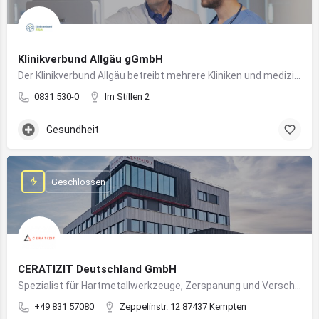
Klinikverbund Allgäu gGmbH
Der Klinikverbund Allgäu betreibt mehrere Kliniken und medizinische Einrichtungen zur flächendeckenden Versorgung der Bevölkerung
0831 530-0
Im Stillen 2
Gesundheit
Geschlossen
CERATIZIT Deutschland GmbH
Spezialist für Hartmetallwerkzeuge, Zerspanung und Verschleißschutz – mit Produktionsstandort in Kempten
+49 831 57080
Zeppelinstr. 12 87437 Kempten