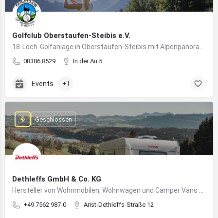
Golfclub Oberstaufen-Steibis e.V.
18-Loch-Golfanlage in Oberstaufen-Steibis mit Alpenpanorama, Golfkursen, Turnieren und Gastronomie
08386 8529
In der Au 5
Events
+1
Geschlossen
Dethleffs GmbH & Co. KG
Hersteller von Wohnmobilen, Wohnwagen und Camper Vans aus dem Allgäu
+49 7562 987-0
Arist-Dethleffs-Straße 12