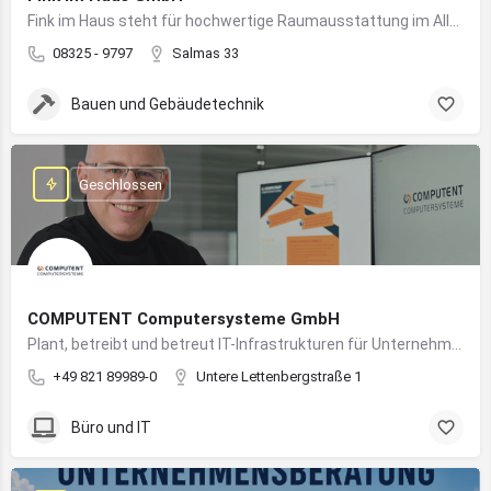
Fink im Haus steht für hochwertige Raumausstattung im Allgäu – von Bodenbelägen bis Sonnenschutz aus einer Hand.
08325 - 9797
Salmas 33
Bauen und Gebäudetechnik
Geschlossen
COMPUTENT Computersysteme GmbH
Plant, betreibt und betreut IT-Infrastrukturen für Unternehmen und sorgt für einen sicheren und reibungslosen IT-Betrieb
+49 821 89989-0
Untere Lettenbergstraße 1
Büro und IT