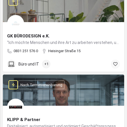
GK BÜRODESIGN e.K.
"Ich möchte Menschen und ihre Art zu arbeiten verstehen, um Arbeitswelten zu kreieren, die allen Anforderungen gerecht werden"
0831 251 576 0
Heisinger Straße 15
Büro und IT
+1
Nach Terminvereinbarung
KLIPP & Partner
Digitalisiert, automatisiert und optimiert Geschäftsprozesse im Mittelstand mithilfe moderner IT- und KI-Lösungen