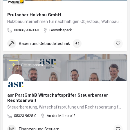
Prutscher Holzbau GmbH
Holzbauunternehmen für nachhaltigen Objektbau, Wohnbau und modulare Massivholzbauweise im Allgäu.
08366/98480-0
Gewerbepark 1
Bauen und Gebäudetechnik
+1
Geschlossen
asr PartGmbB Wirtschaftsprüfer Steuerberater
Rechtsanwalt
Steuerberatung, Wirtschaftsprüfung und Rechtsberatung für Unternehmen im Allgäu – von Gründung bis Nachfolge
08323 9628-0
An der Mälzerei 2
Finanzen und Steuern