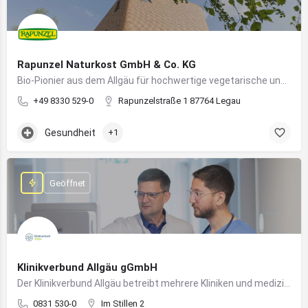
Rapunzel Naturkost GmbH & Co. KG
Bio-Pionier aus dem Allgäu für hochwertige vegetarische und vegane Lebensmittel
+49 8330 529-0
Rapunzelstraße 1 87764 Legau
Gesundheit
+1
Geöffnet
Klinikverbund Allgäu gGmbH
Der Klinikverbund Allgäu betreibt mehrere Kliniken und medizinische Einrichtungen zur flächendeckenden Versorgung der Bevölkerung
0831 530-0
Im Stillen 2