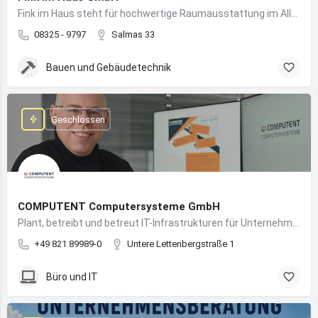
Fink im Haus steht für hochwertige Raumausstattung im Allgäu – von Bodenbelägen bis Sonnenschutz aus einer Hand.
08325 - 9797
Salmas 33
Bauen und Gebäudetechnik
Geschlossen
COMPUTENT Computersysteme GmbH
Plant, betreibt und betreut IT-Infrastrukturen für Unternehmen und sorgt für einen sicheren und reibungslosen IT-Betrieb
+49 821 89989-0
Untere Lettenbergstraße 1
Büro und IT