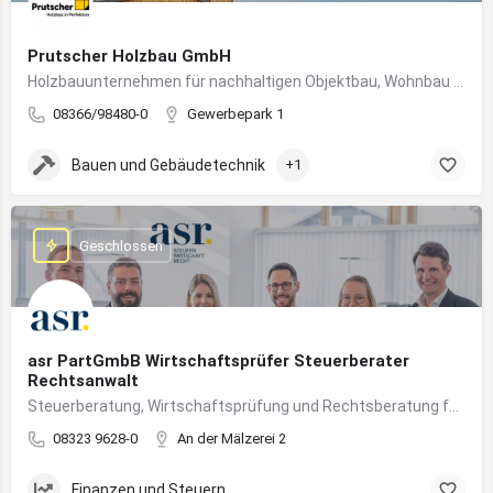
Prutscher Holzbau GmbH
Holzbauunternehmen für nachhaltigen Objektbau, Wohnbau und modulare Massivholzbauweise im Allgäu.
08366/98480-0
Gewerbepark 1
Bauen und Gebäudetechnik
+1
Geschlossen
asr PartGmbB Wirtschaftsprüfer Steuerberater
Rechtsanwalt
Steuerberatung, Wirtschaftsprüfung und Rechtsberatung für Unternehmen im Allgäu – von Gründung bis Nachfolge
08323 9628-0
An der Mälzerei 2
Finanzen und Steuern