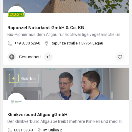
Rapunzel Naturkost GmbH & Co. KG
Bio-Pionier aus dem Allgäu für hochwertige vegetarische und vegane Lebensmittel
+49 8330 529-0
Rapunzelstraße 1 87764 Legau
Gesundheit
+1
Geöffnet
Klinikverbund Allgäu gGmbH
Der Klinikverbund Allgäu betreibt mehrere Kliniken und medizinische Einrichtungen zur flächendeckenden Versorgung der Bevölkerung
0831 530-0
Im Stillen 2