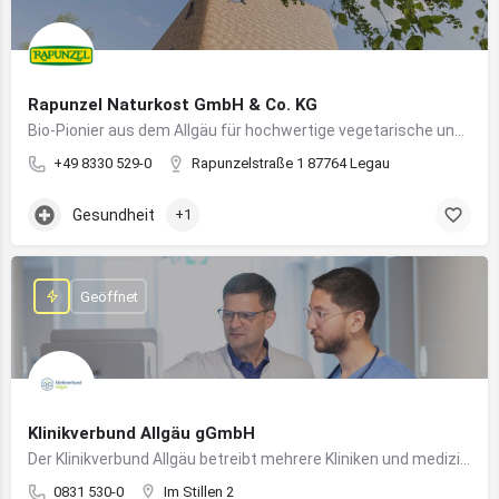
Rapunzel Naturkost GmbH & Co. KG
Bio-Pionier aus dem Allgäu für hochwertige vegetarische und vegane Lebensmittel
+49 8330 529-0
Rapunzelstraße 1 87764 Legau
Gesundheit
+1
Geöffnet
Klinikverbund Allgäu gGmbH
Der Klinikverbund Allgäu betreibt mehrere Kliniken und medizinische Einrichtungen zur flächendeckenden Versorgung der Bevölkerung
0831 530-0
Im Stillen 2