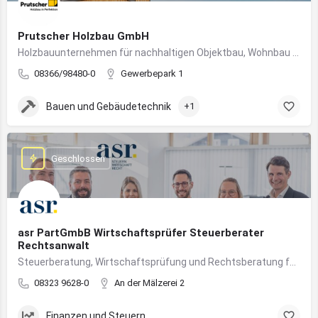
Prutscher Holzbau GmbH
Holzbauunternehmen für nachhaltigen Objektbau, Wohnbau und modulare Massivholzbauweise im Allgäu.
08366/98480-0
Gewerbepark 1
Bauen und Gebäudetechnik
+1
Geschlossen
asr PartGmbB Wirtschaftsprüfer Steuerberater
Rechtsanwalt
Steuerberatung, Wirtschaftsprüfung und Rechtsberatung für Unternehmen im Allgäu – von Gründung bis Nachfolge
08323 9628-0
An der Mälzerei 2
Finanzen und Steuern