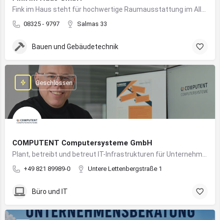
Fink im Haus steht für hochwertige Raumausstattung im Allgäu – von Bodenbelägen bis Sonnenschutz aus einer Hand.
08325 - 9797
Salmas 33
Bauen und Gebäudetechnik
Geschlossen
COMPUTENT Computersysteme GmbH
Plant, betreibt und betreut IT-Infrastrukturen für Unternehmen und sorgt für einen sicheren und reibungslosen IT-Betrieb
+49 821 89989-0
Untere Lettenbergstraße 1
Büro und IT