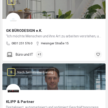
GK BÜRODESIGN e.K.
"Ich möchte Menschen und ihre Art zu arbeiten verstehen, um Arbeitswelten zu kreieren, die allen Anforderungen gerecht werden"
0831 251 576 0
Heisinger Straße 15
Büro und IT
+1
Nach Terminvereinbarung
KLIPP & Partner
Digitalisiert, automatisiert und optimiert Geschäftsprozesse im Mittelstand mithilfe moderner IT- und KI-Lösungen