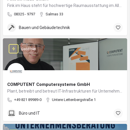
Fink im Haus steht für hochwertige Raumausstattung im Allgäu – von Bodenbelägen bis Sonnenschutz aus einer Hand.
08325 - 9797
Salmas 33
Bauen und Gebäudetechnik
Geöffnet
COMPUTENT Computersysteme GmbH
Plant, betreibt und betreut IT-Infrastrukturen für Unternehmen und sorgt für einen sicheren und reibungslosen IT-Betrieb
+49 821 89989-0
Untere Lettenbergstraße 1
Büro und IT