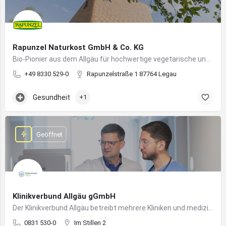
Rapunzel Naturkost GmbH & Co. KG
Bio-Pionier aus dem Allgäu für hochwertige vegetarische und vegane Lebensmittel
+49 8330 529-0
Rapunzelstraße 1 87764 Legau
Gesundheit
+1
Geöffnet
Klinikverbund Allgäu gGmbH
Der Klinikverbund Allgäu betreibt mehrere Kliniken und medizinische Einrichtungen zur flächendeckenden Versorgung der Bevölkerung
0831 530-0
Im Stillen 2