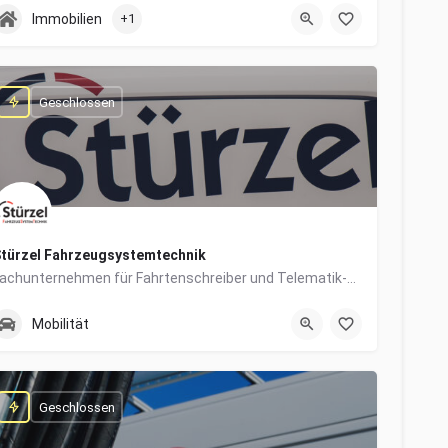
0831/960650-10
Grabengasse 4
Immobilien
+1
Geschlossen
türzel Fahrzeugsystemtechnik
Fachunternehmen für Fahrtenschreiber und Telematik-Systeme
0831/57447-14
Dieselstraße 6
Mobilität
Geschlossen