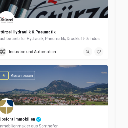
türzel Hydraulik & Pneumatik
Fachbetrieb für Hydraulik, Pneumatik, Druckluft- & Industrietechnik
0831/57447-0
Dieselstraße 6
Industrie und Automation
Geschlossen
lpsicht Immobilien
mmobilienmakler aus Sonthofen