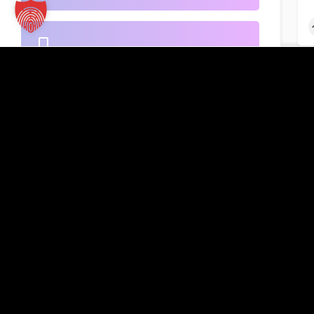
B2B-Handel
Kontakt
TT Verlag GmbH
St.-Mang-Platz 1
Banken
G
87435 Kempten
Inserat hinzufügen
+49 831 960151-0
info@tt-verlag.de
Beherbergung