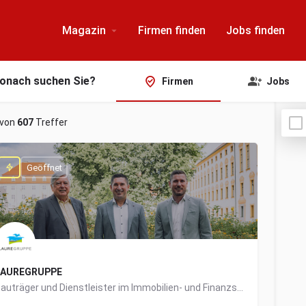
Magazin
Firmen finden
Jobs finden
onach suchen Sie?
Firmen
Jobs
von
607
Treffer
Geöffnet
LAUREGRUPPE
Bauträger und Dienstleister im Immobilien- und Finanzsektor