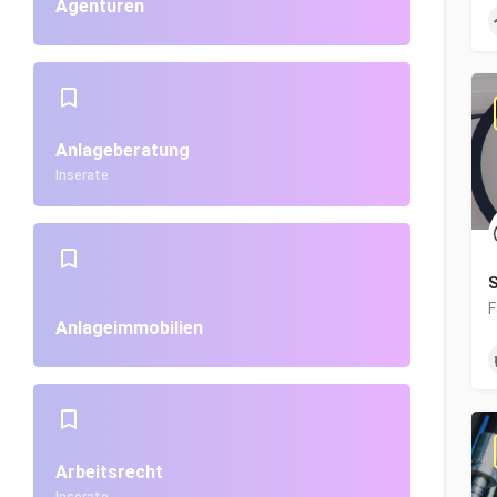
Agenturen
Anlageberatung
Inserate
S
Anlageimmobilien
Arbeitsrecht