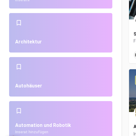
Inserate
S
Architektur
Autohäuser
Automation und Robotik
A
Inserat hinzufügen
I