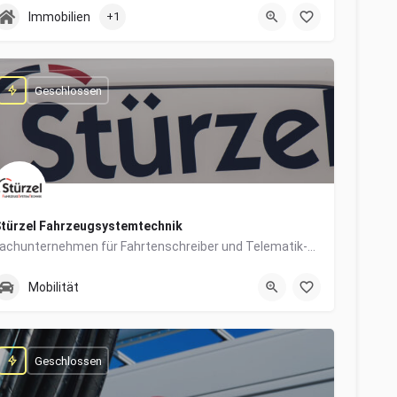
0831/960650-10
Grabengasse 4
Immobilien
+1
Geschlossen
türzel Fahrzeugsystemtechnik
Fachunternehmen für Fahrtenschreiber und Telematik-Systeme
0831/57447-14
Dieselstraße 6
Mobilität
Geschlossen