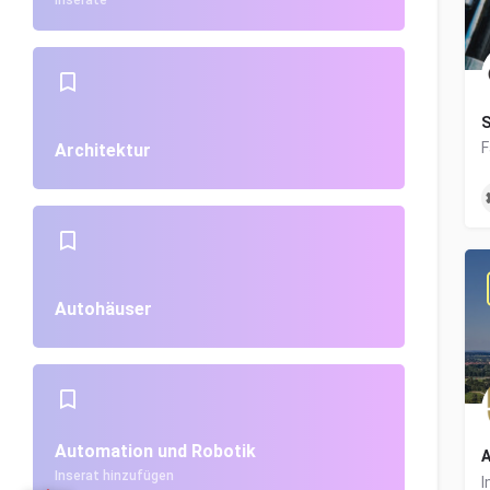
Inserate
S
Architektur
Autohäuser
Automation und Robotik
A
Inserat hinzufügen
I