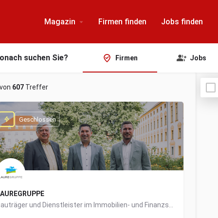
Magazin
Firmen finden
Jobs finden
onach suchen Sie?
Firmen
Jobs
von
607
Treffer
Geschlossen
LAUREGRUPPE
Bauträger und Dienstleister im Immobilien- und Finanzsektor