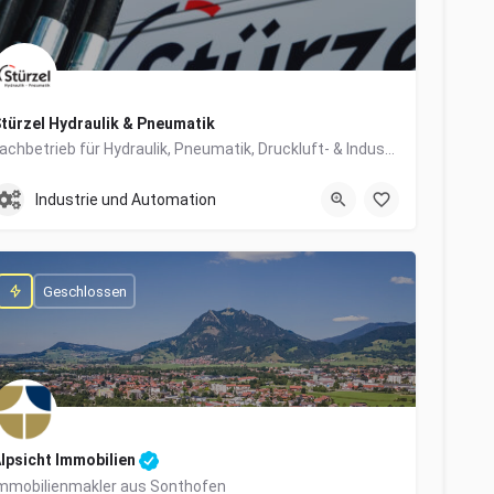
türzel Hydraulik & Pneumatik
Fachbetrieb für Hydraulik, Pneumatik, Druckluft- & Industrietechnik
0831/57447-0
Dieselstraße 6
Industrie und Automation
Geschlossen
lpsicht Immobilien
mmobilienmakler aus Sonthofen