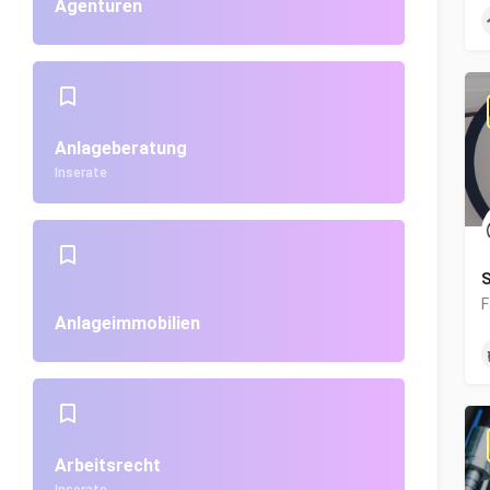
Agenturen
Anlageberatung
Inserate
S
Anlageimmobilien
Arbeitsrecht