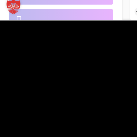
B2B-Handel
Kontakt
TT Verlag GmbH
St.-Mang-Platz 1
Banken
G
87435 Kempten
Inserat hinzufügen
+49 831 960151-0
info@tt-verlag.de
Beherbergung