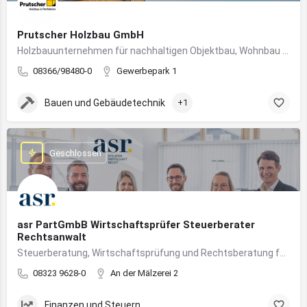
Prutscher Holzbau GmbH
Holzbauunternehmen für nachhaltigen Objektbau, Wohnbau und modulare Massivholzbauweise im Allgäu.
08366/98480-0
Gewerbepark 1
Bauen und Gebäudetechnik
+1
Geschlossen
asr PartGmbB Wirtschaftsprüfer Steuerberater
Rechtsanwalt
Steuerberatung, Wirtschaftsprüfung und Rechtsberatung für Unternehmen im Allgäu – von Gründung bis Nachfolge
08323 9628-0
An der Mälzerei 2
Finanzen und Steuern