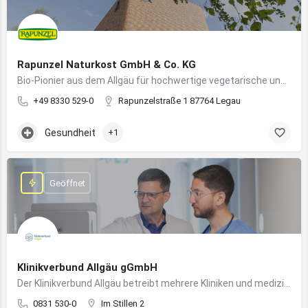
Rapunzel Naturkost GmbH & Co. KG
Bio-Pionier aus dem Allgäu für hochwertige vegetarische und vegane Lebensmittel
+49 8330 529-0
Rapunzelstraße 1 87764 Legau
Gesundheit
+1
Geöffnet
Klinikverbund Allgäu gGmbH
Der Klinikverbund Allgäu betreibt mehrere Kliniken und medizinische Einrichtungen zur flächendeckenden Versorgung der Bevölkerung
0831 530-0
Im Stillen 2