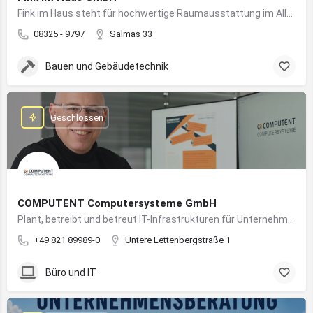
Fink im Haus steht für hochwertige Raumausstattung im Allgäu – von Bodenbelägen bis Sonnenschutz aus einer Hand.
08325 - 9797
Salmas 33
Bauen und Gebäudetechnik
Geschlossen
COMPUTENT Computersysteme GmbH
Plant, betreibt und betreut IT-Infrastrukturen für Unternehmen und sorgt für einen sicheren und reibungslosen IT-Betrieb
+49 821 89989-0
Untere Lettenbergstraße 1
Büro und IT