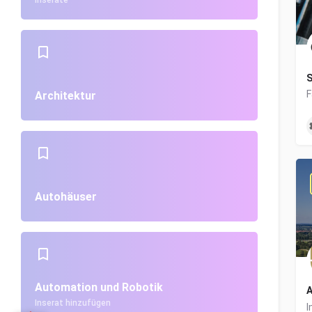
Inserate
S
Architektur
Autohäuser
Automation und Robotik
A
Inserat hinzufügen
I