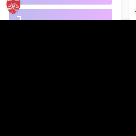
B2B-Handel
Kontakt
TT Verlag GmbH
St.-Mang-Platz 1
Banken
G
87435 Kempten
Inserat hinzufügen
+49 831 960151-0
info@tt-verlag.de
Beherbergung