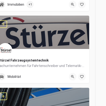
0831/960650-10
Grabengasse 4
Immobilien
+1
türzel Fahrzeugsystemtechnik
Fachunternehmen für Fahrtenschreiber und Telematik-Systeme
0831/57447-14
Dieselstraße 6
Mobilität