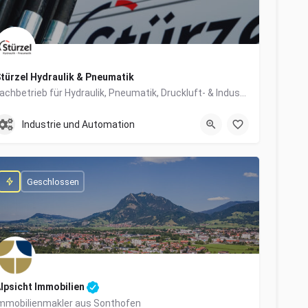
türzel Hydraulik & Pneumatik
Fachbetrieb für Hydraulik, Pneumatik, Druckluft- & Industrietechnik
0831/57447-0
Dieselstraße 6
Industrie und Automation
Geschlossen
lpsicht Immobilien
mmobilienmakler aus Sonthofen