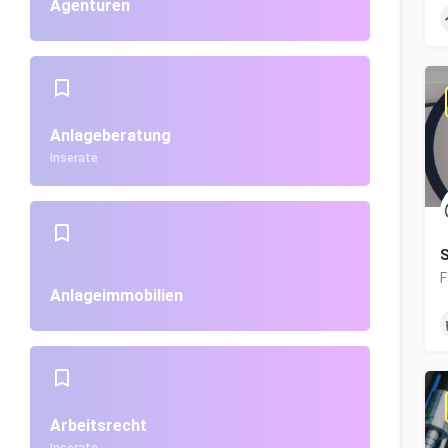
Agenturen
Anlageberatung
Inserate
S
Anlageimmobilien
Arbeitsrecht