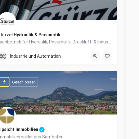
türzel Hydraulik & Pneumatik
Fachbetrieb für Hydraulik, Pneumatik, Druckluft- & Industrietechnik
0831/57447-0
Dieselstraße 6
Industrie und Automation
Geschlossen
lpsicht Immobilien
mmobilienmakler aus Sonthofen