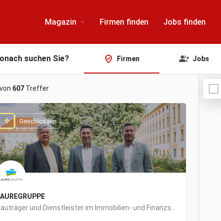
Magazin
Firmen finden
Jobs finden
onach suchen Sie?
Firmen
Jobs
von
607
Treffer
Geschlossen
LAUREGRUPPE
Bauträger und Dienstleister im Immobilien- und Finanzsektor