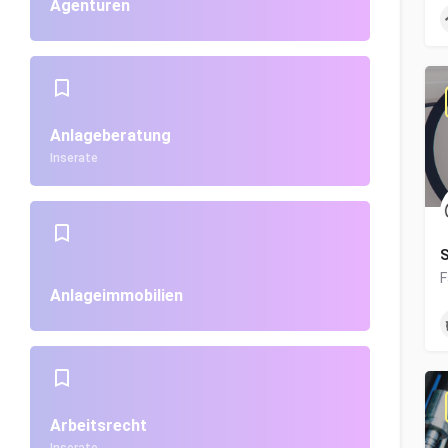
Agenturen
Anlageberatung
Inserate
S
Anlageimmobilien
Arbeitsrecht