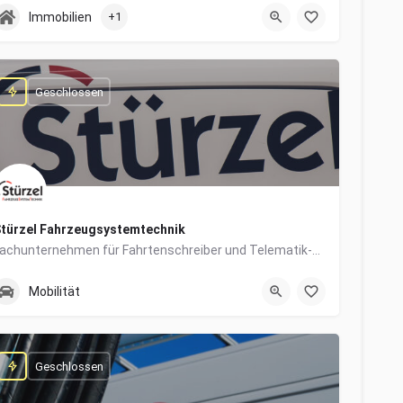
0831/960650-10
Grabengasse 4
Immobilien
+1
Geschlossen
türzel Fahrzeugsystemtechnik
Fachunternehmen für Fahrtenschreiber und Telematik-Systeme
0831/57447-14
Dieselstraße 6
Mobilität
Geschlossen