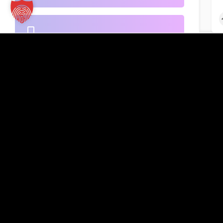
B2B-Handel
Kontakt
TT Verlag GmbH
St.-Mang-Platz 1
Banken
G
87435 Kempten
Inserat hinzufügen
+49 831 960151-0
info@tt-verlag.de
Beherbergung