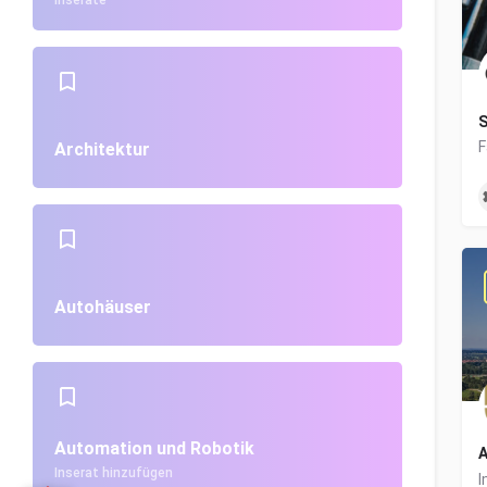
Inserate
S
Architektur
Autohäuser
Automation und Robotik
A
Inserat hinzufügen
I